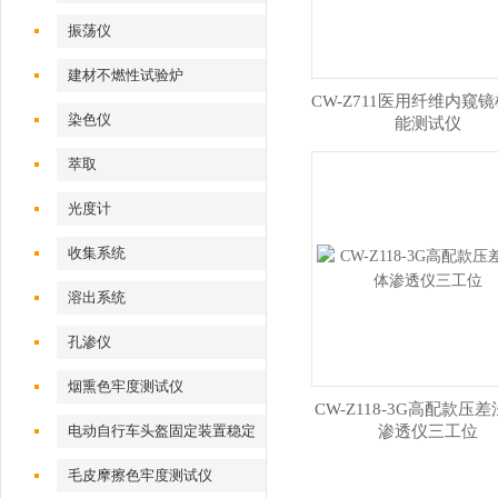
振荡仪
建材不燃性试验炉
CW-Z711医用纤维内窥
染色仪
能测试仪
萃取
光度计
收集系统
溶出系统
孔渗仪
烟熏色牢度测试仪
CW-Z118-3G高配款压
电动自行车头盔固定装置稳定
渗透仪三工位
性测试仪
毛皮摩擦色牢度测试仪