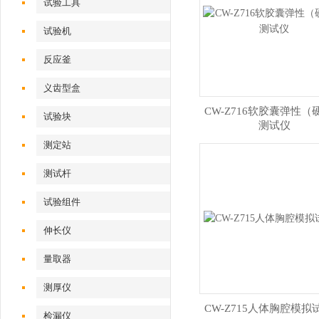
试验工具
试验机‌
反应釜
义齿型盒
CW-Z716软胶囊弹性（
试验块
测试仪
测定站‌
测试杆
试验组件
伸长仪
量取器
测厚仪
CW-Z715人体胸腔模拟
检漏仪