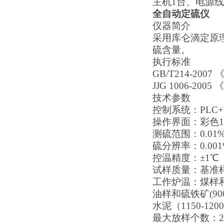
主机1台、电源线
全自动定硫仪
仪器简介
采用库仑滴定原
硫含量。
执行标准
GB/T214-20
JJG 1006-2
技术参数
控制系统：PLC+
操作界面：彩色1
测硫范围：0.01%
硫分辨率：0.001
控温精度：±1℃
试样质量：基准
工作炉温：煤样和焦
油样和硫铁矿(900
水泥（1150-120
最大放样个数：2