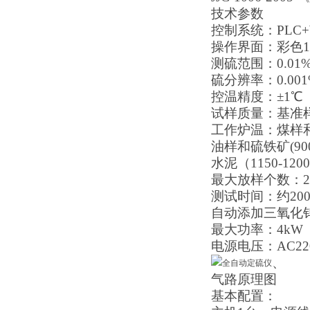
技术参数
控制系统：PLC+
操作界面：彩色1
测硫范围：0.01%
硫分辨率：0.001
控温精度：±1℃
试样质量：基准
工作炉温：煤样和焦
油样和硫铁矿(900
水泥（1150-120
最大放样个数：2
测试
时间：约20
自动添加
三氧化
最大功率：
4
kW
电源电压：AC220
、
气路原理图
基本配置：