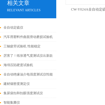
相关文章
CW-Y024A全自动定
RELEVANT ARTICLES
全自动定硫仪
汽车用塑料件曲面滑动磨损试验机
技术特征
三轴疲劳试验机 性能稳定
厉害了！纸张透气度测试仪出新款
啦
海绵压陷硬度试验机
全自动绝缘油介电强度测试仪性能
稳定
建材烟密度测定仪
集尿袋扣和扣眼强度测试仪
智能集菌仪