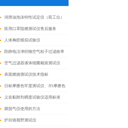
润滑油泡沫特性试定仪（双工位）
医用口罩阻燃测试仪售后服务
人体胸腔模拟试验仪
防静电洁净织物空气粒子过滤效率
测试仪测试原理
空气过滤器液体细菌截留测试仪
表面燃烧测试仪技术指标
日标摩擦色牢度测试仪、JIS摩擦色
牢度仪
义齿黏附剂稠度试验仪适用标准
膜脱气仪使用的方法
护目镜视野测试仪