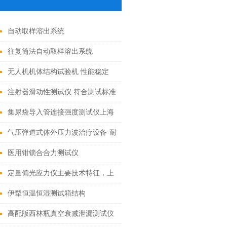
自动取样溶出系统
往复筒法自动取样溶出系统
无人机机体结构试验机 性能稳定
注射器滑动性测试仪 符合测试标准
集尿袋导入管连接强度测试仪上海
诚卫发布多款重磅新品！绝绝子备
气压弹道式体外压力波治疗设备-耐
受期待
压性及压力准确性测试仪
医用钳锁合合力测试仪
定量偏光应力仪主要技术特征，上
海诚卫
伊犁恒温恒湿测试箱结构
高配版西林瓶真空衰减泄漏测试仪