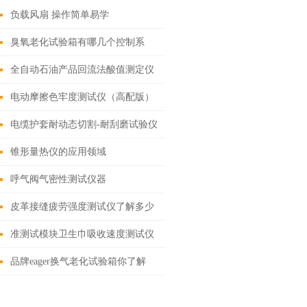
负载风扇 操作简单易学
臭氧老化试验箱有哪几个控制系
统？
全自动石油产品回流法酸值测定仪
符合标准
电动摩擦色牢度测试仪（高配版）
电缆护套耐动态切割-耐刮磨试验仪
锥形量热仪的应用领域
呼气阀气密性测试仪器
皮革接缝疲劳强度测试仪了解多少
高配版皮革接缝疲劳强度测试仪标
准测试模块卫生巾吸收速度测试仪
准满足
功用是什么
品牌eager换气老化试验箱你了解
吗？