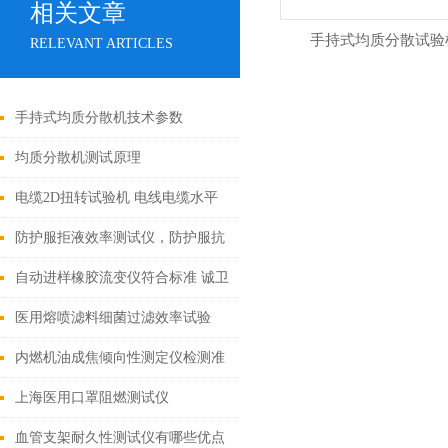
相关文章
手持式均质分散试验
RELEVANT ARTICLES
手持式均质分散机技术参数
均质分散机测试原理
电缆2D扭转试验机 电线电缆水平
扭转试验仪
防护服拒液效率测试仪，防护服抗
酸碱测试仪
自动进样橡胶流变仪符合标准 诚卫
CW-F1137
医用熔喷滤料细菌过滤效率试验
机-3
内燃机油成焦倾向性测定仪检测准
确
上海医用口罩阻燃测试仪
血管支架耐久性测试仪有哪些优点