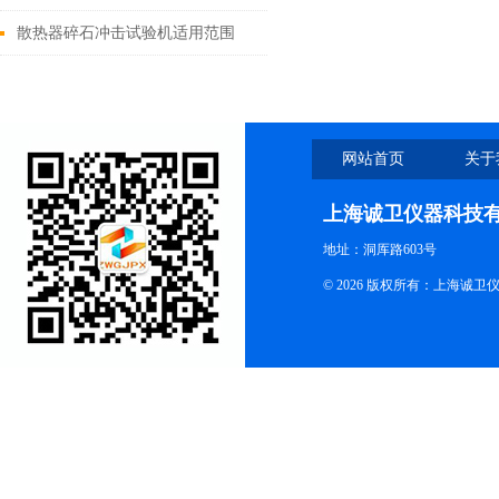
上海诚卫文章解答
散热器碎石冲击试验机适用范围
网站首页
关于
上海诚卫仪器科技
地址：洞厍路603号
© 2026 版权所有：上海诚