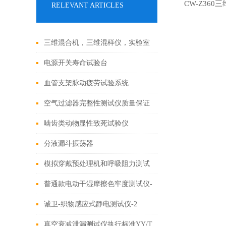
CW-Z360
RELEVANT ARTICLES
三维混合机，三维混样仪，实验室
粉末混合机，摇摆式混合机
电源开关寿命试验台
血管支架脉动疲劳试验系统
空气过滤器完整性测试仪质量保证
啮齿类动物显性致死试验仪
分液漏斗振荡器
模拟穿戴预处理机和呼吸阻力测试
仪一样吗？
普通款电动干湿摩擦色牢度测试仪-
单工位
诚卫-织物感应式静电测试仪-2
真空衰减泄漏测试仪执行标准YY/T