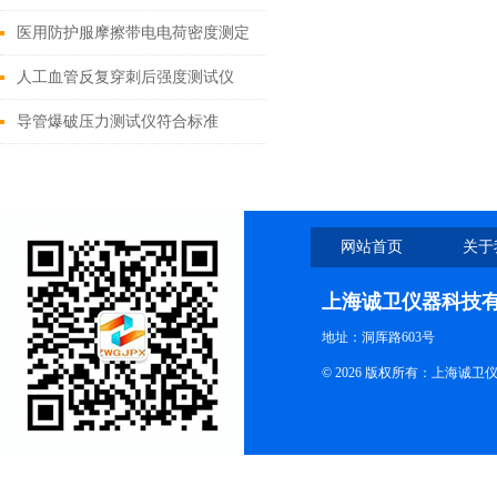
医用防护服摩擦带电电荷密度测定
仪品牌
人工血管反复穿刺后强度测试仪
导管爆破压力测试仪符合标准
网站首页
关于
上海诚卫仪器科技
地址：洞厍路603号
© 2026 版权所有：上海诚