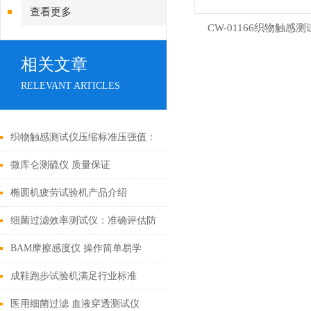
查看更多
CW-01166织物触感
相关文章
RELEVANT ARTICLES
织物触感测试仪压缩标准压强值：
42gf/cm2 上海诚卫
微库仑测硫仪 质量保证
椭圆机疲劳试验机产品介绍
细菌过滤效率测试仪：准确评估防
护装备的关键工具
BAM摩擦感度仪 操作简单易学
成鞋跑步试验机满足行业标准
医用细菌过滤 血液穿透测试仪