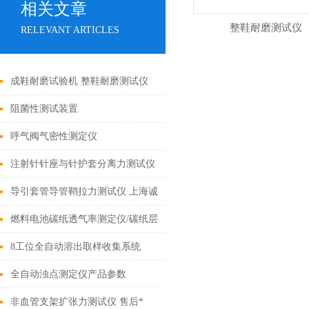
相关文章
整鞋耐磨测试仪
RELEVANT ARTICLES
成鞋耐磨试验机 整鞋耐磨测试仪
阻菌性测试装置
呼气阀气密性测定仪
注射针针座与针护套分离力测试仪
提供检测方案
导引套管导管鞘拉力测试仪 上海诚
卫 产品资料
燃料电池碳纸透气率测定仪/碳纸层
材料透气性测试仪--垂直方向
8工位全自动溶出取样收集系统
全自动浊点测定仪产品参数
非血管支架扩张力测试仪 售后*