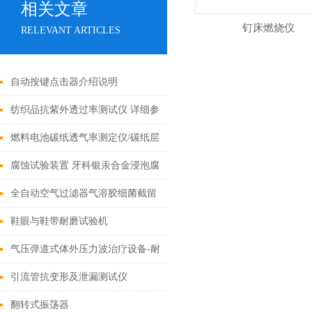
相关文章
钉床燃烧仪
RELEVANT ARTICLES
自动按键点击器介绍说明
纺织品抗紫外透过率测试仪 详细参
数
燃料电池碳纸透气率测定仪/碳纸层
材料透气性测试仪--垂直方向
腐蚀试验装置 牙科银汞合金浸泡腐
蚀试验机
全自动空气过滤器气溶胶细菌截留
测试仪
鞋眼与鞋带耐磨试验机
气压弹道式体外压力波治疗设备-耐
压性及压力准确性测试仪
引流管抗变形及泄漏测试仪
翻转式振荡器