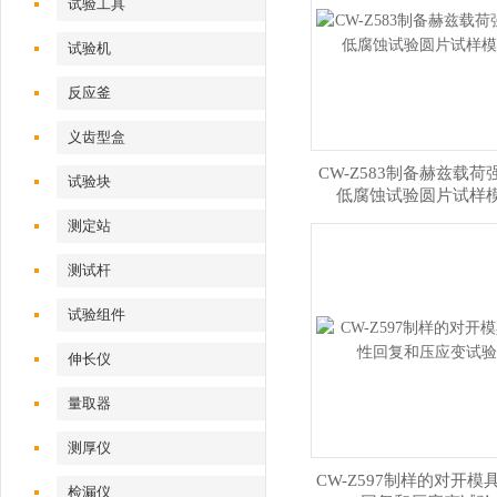
试验工具
试验机‌
反应釜
义齿型盒
CW-Z583制备赫兹载荷
试验块
低腐蚀试验圆片试样
测定站‌
测试杆
试验组件
伸长仪
量取器
测厚仪
CW-Z597制样的对开模
检漏仪