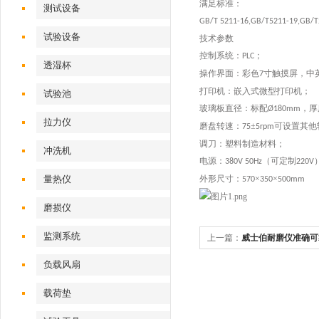
满足标准：
测试设备
GB/T 5211-16,GB/T5211-19,GB/T21
试验设备
技术参数
控制系统：
；
PLC
透湿杯
操作界面：彩色
寸触摸屏，中
7
打印机：嵌入式微型打印机；
试验池
玻璃板直径：标配
，厚
Ø
180mm
拉力仪
磨盘转速：
±
可设置其他
75
5rpm
调刀：塑料制造材料；
冲洗机
电源：
（可定制
）
380V 50Hz
220V
量热仪
外形尺寸：
×
×
570
350
500mm
磨损仪
监测系统
上一篇：
威士伯耐磨仪准确可
负载风扇
载荷垫