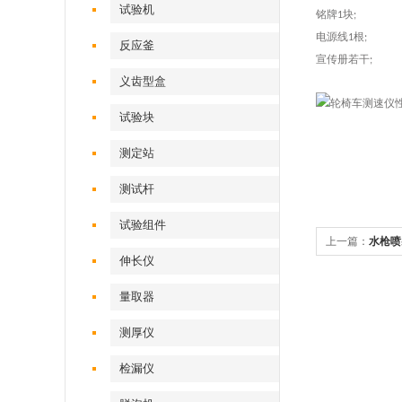
试验机‌
铭牌
块
1
;
电源线
根
1
;
反应釜
宣传册若干
;
义齿型盒
试验块
测定站‌
测试杆
试验组件
上一篇：
水枪喷
伸长仪
量取器
测厚仪
检漏仪