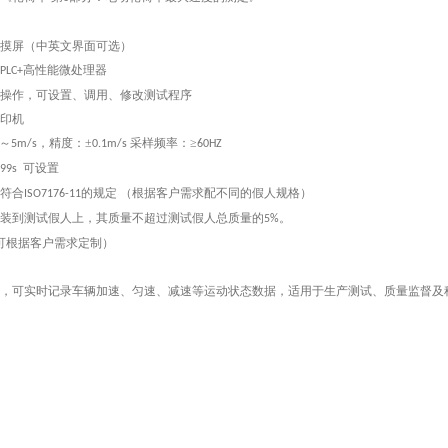
摸屏（中英文界面可选）
高性能微处理器
PLC+
操作，可设置、调用、修改测试程序
印机
～
，精度：±
采样频率：≥
5m/s
0.1m/s
60HZ
可设置
999s
，符合
的规定 （根据客户需求配不同的假人规格）
ISO7176-11
装到测试假人上，其质量不超过测试假人总质量的
。
5%
可根据客户需求定制）
，可实时记录车辆加速、匀速、减速等运动状态数据，适用于生产测试、质量监督及