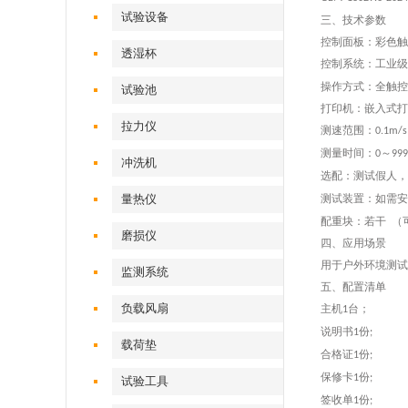
试验设备
三、技术参数
控制面板：彩色触
透湿杯
控制系统：工业级
操作方式：全触控
试验池
打印机：嵌入式打
拉力仪
‌测速范围：
0.1m/s
测量时间：
～
0
99
冲洗机
选配：测试假人‌‌
量热仪
测试装置：如需安
配重块：若干 （
磨损仪
四、应用场景
用于户外环境测试
监测系统
五、配置清单
负载风扇
主机
台；
1
说明书
份
1
;
载荷垫
合格证
份
1
;
保修卡
份
1
;
试验工具
签收单
份
1
;