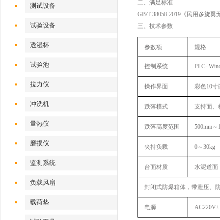
二、满足标准
测试设备
GB/T 38058-2019《民用
试验设备
三、技术参数
透湿杯
‌参数项‌
规格‌
试验池
控制系统
PLC+Wi
拉力仪
操作界面
彩色10
冲洗机
跌落模式
支持面、
量热仪
跌落高度
范围
500mm～
磨损仪
夹持负载
0～30kg
监测系统
台面材质
水泥道面
负载风扇
封闭式防爆箱体，带泄压、
载荷垫
电源
AC220V±