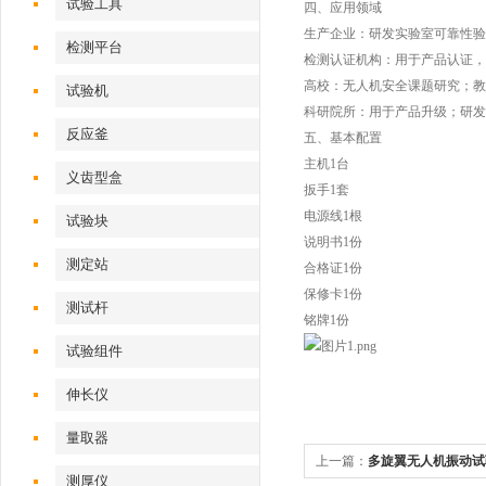
试验工具
四、应用领域
生产企业：研发实验室可靠性验
检测平台
检测认证机构：用于产品认证，
高校：无人机安全课题研究；教
试验机‌
科研院所：用于产品升级；研发
反应釜
五、基本配置
主机1台
义齿型盒
扳手1套
电源线1根
试验块
说明书1份
测定站‌
合格证1份
保修卡1份
测试杆
铭牌1份
试验组件
伸长仪
量取器
上一篇：
多旋翼无人机振动试验机
测厚仪