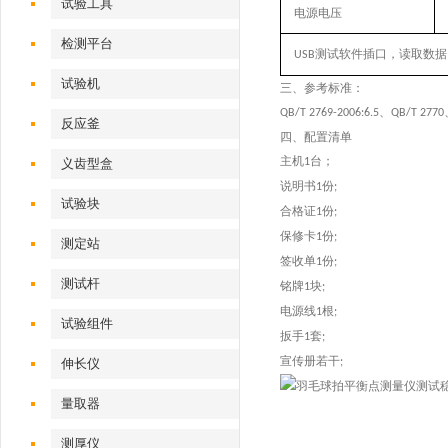
试验工具
电源电压
检测平台
测试软件插口，读取数据
USB
试验机‌
三、
参考标准：
、
QB/T 2769-2006:6.5
QB/T 2770
反应釜
四、配置清单
主机
台；
义齿型盒
1
说明书
份
1
;
试验块
合格证
份
1
;
保修卡
份
1
;
测定站‌
签收单
份
1
;
测试杆
铭牌
块
1
;
电源线
根
1
;
试验组件
扳手
套
1
;
宣传册若干
伸长仪
;
量取器
测厚仪