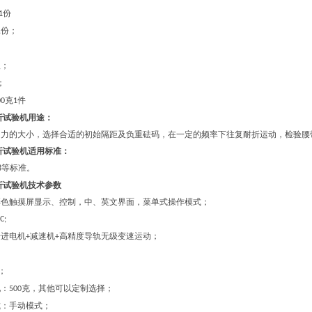
份
1
份；
1
；
根；
；
克
件
00
1
折试验机
用途：
曲力的大小，选择合适的初始隔距及负重砝码，在一定的频率下往复耐折运动，检验腰
折试验机
适用标准：
等标准。
8
折试验机
技术参数
彩色触摸屏显示、控制，中、英文界面，菜单式操作模式
；
C;
步进电机
减速机
高精度导轨无级变速运动；
+
+
；
配：
克，其他可以定制选择；
500
式：手动模式；