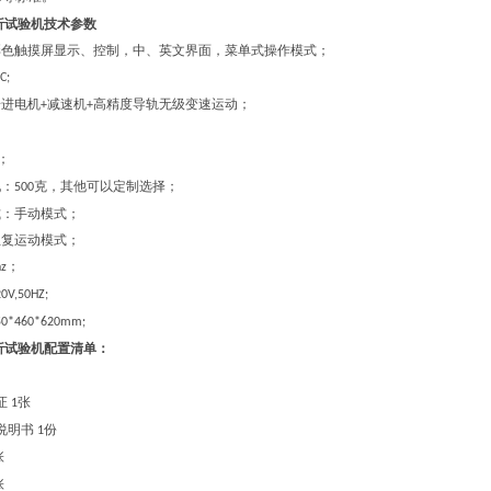
折试验机
技术参数
彩色触摸屏显示、控制，中、英文界面，菜单式操作模式
；
C;
步进电机
减速机
高精度导轨无级变速运动；
+
+
；
配：
克，其他可以定制选择；
500
式：手动模式；
往复运动模式；
；
hz
0V,50HZ;
50*460*620mm;
折试验机
配置清单：
证
张
1
说明书
份
1
张
张