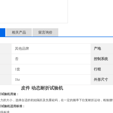
相关产品
留言询价
其他品牌
产地
否
控制系统
1套
行程
1hz
外形尺寸
皮件 动态耐折试验机
折试验机
用途：
曲力的大小，选择合适的初始隔距及负重砝码，在一定的频率下往复耐折运动，检验腰
折试验机
适用标准：
等标准。
8