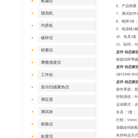
检漏仪
、产品画册
6
脱泡机
、测试软件
7
、铭牌
块
8
1
均质机
、电源线
9
1
、夹具
套
10
1
破碎仪
、砝码：
11
5
研磨仪
皮件
动态耐
根据试样弯
摩擦感度仪
皮件
动态耐
工作站
QBT5246-201
皮件
动态耐
差示扫描量热仪
操作界面：
控制系统：
PL
测定器
运动模式：
测试块
夹具：
套；
1
行程：
55mm
校验仪
加载砝码标
夹持样品方
粘度仪