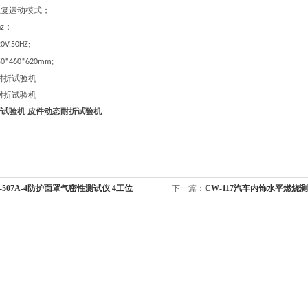
往复运动模式；
；
hz
0V,50HZ;
50*460*620mm;
折试验机
皮件动态耐折试验机
-507A-4防护面罩气密性测试仪 4工位
下一篇：
CW-117汽车内饰水平燃烧