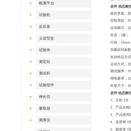
检测平台
皮件
动态耐
操作界面：
试验机‌
控制系统：
PL
反应釜
运动模式：
夹具：
套；
1
义齿型盒
行程：
55mm
试验块
加载砝码标
夹持样品方
测定站‌
运动方式：
测试频率：
1
测试杆
用电要求：
22
试验组件
外形尺寸：
6
皮件
动态耐
伸长仪
、主机
台
1
1
、产品合格
2
量取器
、产品使用
3
测厚仪
、送货单
4
1
、验收单
5
1