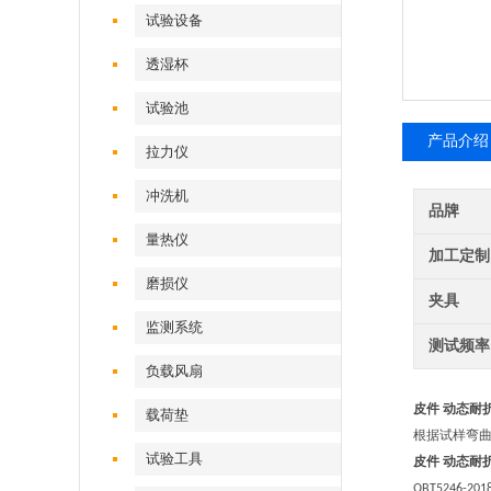
试验设备
透湿杯
试验池
产品介绍
拉力仪
冲洗机
品牌
量热仪
加工定制
磨损仪
夹具
监测系统
测试频率
负载风扇
皮件
动态耐
载荷垫
根据试样弯
试验工具
皮件
动态耐
QBT5246-201