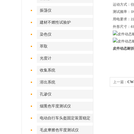
运动方式：
振荡仪
测试频率：
1
用电要求：
22
建材不燃性试验炉
外形尺寸：
6
染色仪
萃取
皮件动态耐
光度计
收集系统
溶出系统
上一篇：
CW
孔渗仪
烟熏色牢度测试仪
电动自行车头盔固定装置稳定
性测试仪
毛皮摩擦色牢度测试仪