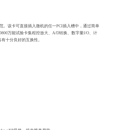
范。该卡可直接插入微机的任一
PCI
插入槽中，通过简单
D800
万能试验卡集程控放大、
A/D
转换、数字量
I/O
、计
具有十分良好的互换性。