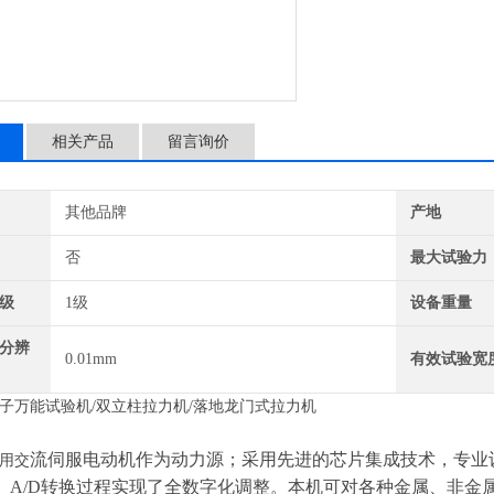
相关产品
留言询价
其他品牌
产地
否
最大试验力
级
1级
设备重量
分辨
0.01mm
有效试验宽
子万能试验机
/
双立柱拉力机
/
落地龙门式拉力机
流伺服电动机作为动力源；采用先进的芯片集成技术，专业
用
交
、
A/D
转换过程实现了全数字化调整。本机可对各种金属、非金