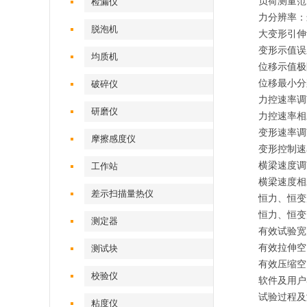
负荷测量范
检漏仪
力分辨率：
脱泡机
大变形引伸
变形示值误
均质机
位移示值极
位移最小分
破碎仪
力控速率调
研磨仪
力控速率相
变形速率调
摩擦感度仪
变形控制速
横梁速度调
工作站
横梁速度相
差示扫描量热仪
恒力、恒变
恒力、恒变
测定器
有效试验宽
有效拉伸空
测试块
有效压缩空
校验仪
软件及用户
试验过程及
粘度仪