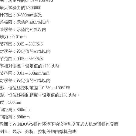
围：满量程的
0.4%
～
100%FS
最大试验力的
1/300000
计范围：
0-800mm
激光
差极限：示值的±
0.5%
以内
限误差：示值的±
1%
以内
辨力：
0.01mm
节范围：
0.05
～
5%FS/S
对误差：设定值的±
1%
以内
节范围：
0.05
～
5%FS/S
率相对误差：设定值的±
1%
以内
节范围：
0.01
～
500mm/min
对误差：设定值的±
1%
以内
形、恒位移控制范围：
0.5%
～
100%FS
形、恒位移控制精度：设定值的±
1%
以内；
度：
500mm
间距离：
800mm
间距离：
800mm
界面：
WINDOWS
操作环境下的软件和交互式人机对话操作界面
测量、显示、分析、控制等均由微机完成