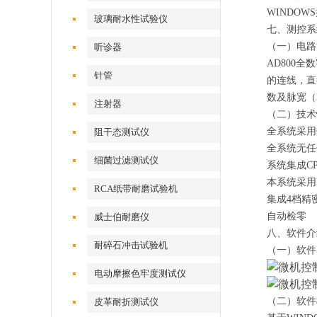
WINDOWS
玻璃耐水性试验仪
七、测控系
（一）电路
听诊器
AD800
全数
针管
的连线，直
数及脉宽（
注射器
（二）技术
全系统采用
阻干态测试仪
全系统无任
细菌过滤测试仪
系统集成
C
本系统采用
RCA纸带耐磨试验机
集成
4
档精
自动检零
威士伯耐磨仪
八、软件介
耐碎石冲击试验机
（一）软件
电动摩擦色牢度测试仪
（二）软件
皮革耐折测试仪