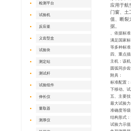
检测平台
应用于航
门窗、土
试验机‌
值、断裂
据。
反应釜
、依据标准
义齿型盒
满足国家标
等多种标准
试验块
四、重点描
主机：该机
测定站‌
圆弧同步齿
测试杆
附具：
标准配置：
试验组件
下移动。试
五、主要技
伸长仪
最大试验力
量取器
准确度等级
结构形式：
测厚仪
试验力示值