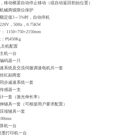
，移动横梁自动停止移动（或自动返回初始位置）
机械两级限位保护
额定值
3
～
5%
时，自动停机
220V
，
50Hz
，
0.75KW
寸：
1150
×
750
×
2150mm
量：约
450Kg
机主机配置
主机一台
电编码器一只
调速系统及交流伺服调速电机共一套
珠丝杠副两套
弧同步减速系统一套
荷传感器一支
计一套（激光伸长率）
伸辅具一套（可根据用户要求配置）
压缩辅具一套
100mm
算机一台
喷墨打印机一台