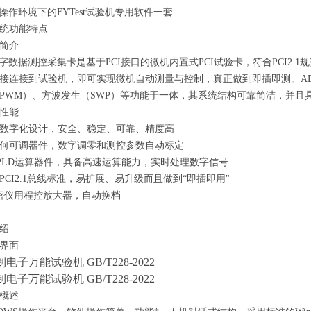
操作环境下的
FYTest
试验机专用软件一套
统功能特点
简介
字数据测控采集卡是基于
PCI
接口的微机内置式
PCI
试验卡，符合
PCI2.1
规
接连接到试验机，即可实现微机自动测量与控制，真正做到即插即测。
A
PWM
）、方波发生（
SWP
）等功能于一体，其系统结构可靠简洁，并且
性能
数字化设计，安全、稳定、可靠、精度高
何可调器件，数字调零和测控参数自动标定
PLD
运算器件，具备高速运算能力，实时处理数字信号
PCI2.1
总线标准，易扩展、易升级而且做到“即插即用"
密仪用程控放大器，自动换档
绍
界面
概述