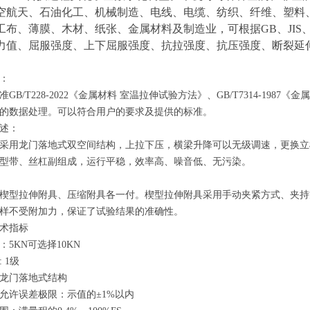
空航天、石油化工、机械制造、电线、电缆、纺织、纤维、塑料
工布、薄膜、木材、纸张、金属材料及制造业，可根据
GB
、
JIS
力值、屈服强度、上下屈服强度、抗拉强度、抗压强度、断裂延
：
准
GB/T228-2022
《金属材料 室温拉伸试验方法》、
GB/T7314-1987
《金属
的数据处理。可以符合用户的要求及提供的标准。
述：
采用龙门落地式双空间结构，上拉下压，横梁升降可以无级调速，更换立
型带、丝杠副组成，运行平稳，效率高、噪音低、无污染。
楔型拉伸附具、压缩附具各一付。楔型拉伸附具采用手动夹紧方式、夹持
样不受附加力，保证了试验结果的准确性。
术指标
：
5KN
可选择
10KN
: 1
级
龙门落地式结构
允许误差极限：示值的±
1%
以内