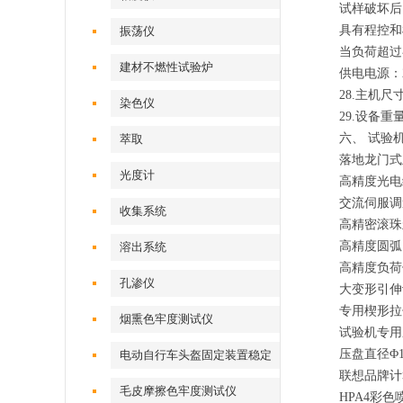
试样破坏后
具有程控和
振荡仪
当负荷超过
建材不燃性试验炉
供电电源：
28.
主机尺
染色仪
29.
设备重
六、 试验
萃取
落地龙门式
光度计
高精度光
交流伺服
收集系统
高精密滚
高精度圆
溶出系统
高精度负
孔渗仪
大变形引伸
专用楔形拉
烟熏色牢度测试仪
试验机专用
压盘直径Φ
电动自行车头盔固定装置稳定
联想品牌计
性测试仪
毛皮摩擦色牢度测试仪
HPA4
彩色