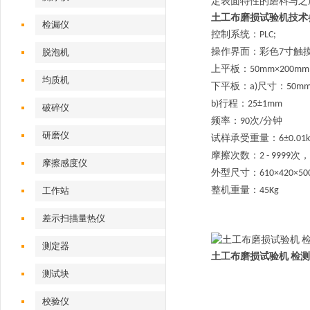
定表面特性的磨料与之
土工布磨损试验机技术
检漏仪
控制系统：
PLC;
操作界面：彩色
寸触
脱泡机
7
上平板：
50mm×200mm
均质机
下平板：
尺寸：
a)
50m
行程：
b)
25±1mm
破碎仪
频率：
次
分钟
90
/
研磨仪
试样承受重量：
6±0.01
摩擦次数：
次，
2 - 9999
摩擦感度仪
外型尺寸：
6
1
0×4
2
0×
整机重量：
工作站
45Kg
差示扫描量热仪
测定器
土工布磨损试验机 检
测试块
校验仪