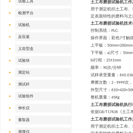
试验工具
土工布磨损试验机工作
用于测定机织土工布、
检测平台
定表面特性的磨料与之
土工布磨损试验机技术
试验机‌
控制系统：
PLC;
反应釜
操作界面：彩色
寸触
7
上平板：
50mm×200mm
义齿型盒
下平板：
尺寸：
a)
50m
行程：
试验块
b)
25±1mm
频率：
次
分钟
90
/
测定站‌
试样承受重量：
6±0.01
摩擦次数：
次，
2 - 9999
测试杆
外型尺寸：
6
1
0×4
2
0×
试验组件
整机重量：
45Kg
土工布磨损试验机执行
伸长仪
依据
《土工
GB/T17636
土工布磨损试验机工作
量取器
用于测定机织土工布、
测厚仪