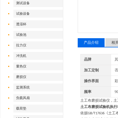
测试设备
试验设备
透湿杯
试验池
产品介绍
相
拉力仪
冲洗机
品牌
量热仪
加工定制
磨损仪
操作界面
彩
监测系统
频率
9
负载风扇
土工布磨损试验仪
，土
土工布磨损试验机执行
载荷垫
依据
《土工
GB/T17636