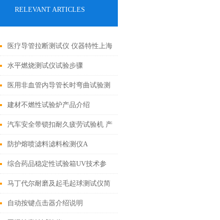
RELEVANT ARTICLES
医疗导管拉断测试仪 仪器特性上海
诚卫
水平燃烧测试仪试验步骤
医用非血管内导管长时弯曲试验测
试装置介绍说明
建材不燃性试验炉产品介绍
汽车安全带锁扣耐久疲劳试验机 产
品参数
防护熔喷滤料滤料检测仪A
综合药品稳定性试验箱UV技术参
数
马丁代尔耐磨及起毛起球测试仪简
介
自动按键点击器介绍说明