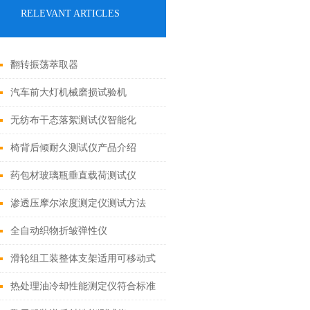
RELEVANT ARTICLES
翻转振荡萃取器
汽车前大灯机械磨损试验机
无纺布干态落絮测试仪智能化
椅背后倾耐久测试仪产品介绍
药包材玻璃瓶垂直载荷测试仪
渗透压摩尔浓度测定仪测试方法
全自动织物折皱弹性仪
滑轮组工装整体支架适用可移动式
设计
热处理油冷却性能测定仪符合标准