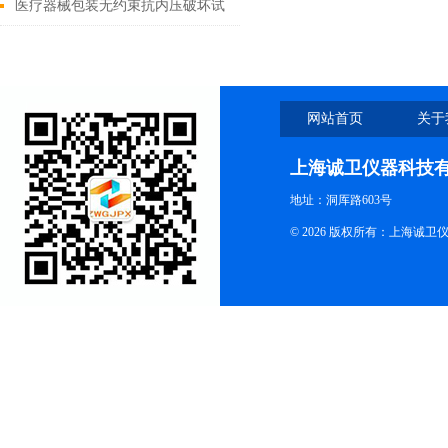
靠性测试仪
医疗器械包装无约束抗内压破坏试
验仪
网站首页
关于
上海诚卫仪器科技
地址：洞厍路603号
© 2026 版权所有：上海诚