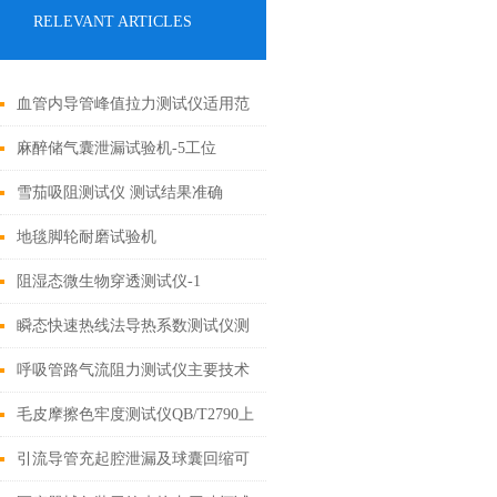
RELEVANT ARTICLES
血管内导管峰值拉力测试仪适用范
围
麻醉储气囊泄漏试验机-5工位
雪茄吸阻测试仪 测试结果准确
地毯脚轮耐磨试验机
阻湿态微生物穿透测试仪-1
瞬态快速热线法导热系数测试仪测
试稳定
呼吸管路气流阻力测试仪主要技术
参数上海诚卫文章分析
毛皮摩擦色牢度测试仪QB/T2790上
海诚卫出品
引流导管充起腔泄漏及球囊回缩可