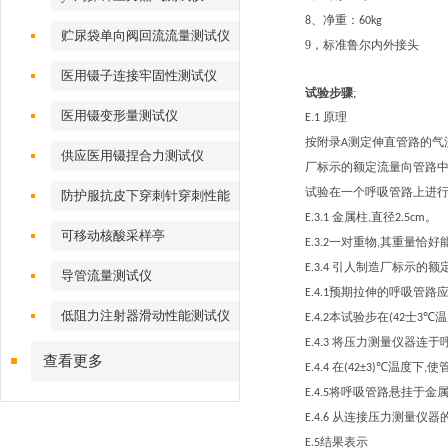
、净重：
8
60kg
贮尿袋单向阀回流流量测试仪
9，标准鲁尔内外接头
医用镊子连接牢固性测试仪
试验步骤
;
医用镊变形量测试仪
原理
E.1
按附录
测定伸直管路的气
A
供应医用镊捏合力测试仪
厂标示的额定流量向管路
试验在一个呼吸管路上进
防护服抗皮下穿刺针穿刺性能
金属柱
直径
。
E.3.1
,
2.5cm
测试仪
可移动核酸采样亭
一对重物
其重量恰好
E.3.2
,
引人制造厂标示的额
E.3.4
导管流量测试仪
预期拉伸的呼吸管路
E.4.1
低阻力注射器滑动性能测试仪
本试验步在
士
温
E.4.2
(42
3℃
将压力测量仪器连于
E.4.3
查看更多
在
温度下
使
E.4.4
(42±3)℃
,
将呼吸管路悬挂于金
E.4.5
从连接压力测量仪器
E.4.6
结果表示
E.5