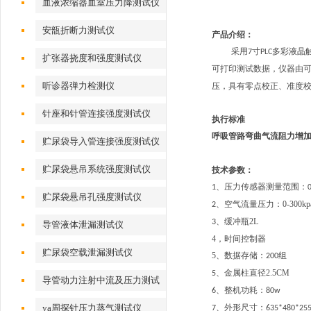
血液浓缩器血室压力降测试仪
安瓿折断力测试仪
产品介绍：
采用
寸
多彩液晶
7
PLC
扩张器挠度和强度测试仪
可打印测试数据，仪器由
听诊器弹力检测仪
压，具有零点校正、准度
针座和针管连接强度测试仪
执行标准
呼吸管路
弯曲气流阻力增
贮尿袋导入管连接强度测试仪
贮尿袋悬吊系统强度测试仪
技术参数：
、
压力传感器测量范围：
1
贮尿袋悬吊孔强度测试仪
、
空气流量压力：0-300k
2
、
缓冲瓶2L
3
导管液体泄漏测试仪
4，时间控制器
贮尿袋空载泄漏测试仪
5
、数据存储：
组
200
、
金属柱直径2.5CM
5
导管动力注射中流及压力测试
、整机功耗：
6
80w
仪
ya周探针压力蒸气测试仪
、外形尺寸：
7
635*480*25