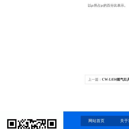
以
所占
的百分比表示。
p:
p;
上一篇：
CW-L034燃气
网站首页
关于