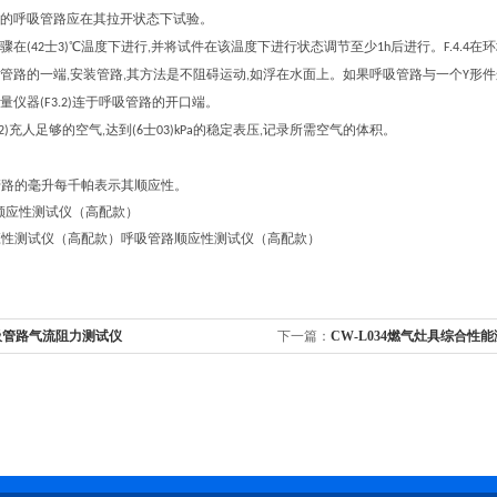
的呼吸管路应在其拉开状态下试验。
骤在
士
℃温度下进行
并将试件在该温度下进行状态调节至少
后进行。
在环
(42
3)
,
1h
F.4.4
管路的一端
安装管路
其方法是不阻碍运动
如浮在水面上。如果呼吸管路与一个
形件
,
,
,
Y
量仪器
连于呼吸管路的开口端。
(F3.2)
充人足够的空气
达到
士
的稳定表压
记录所需空气的体积。
2)
,
(6
03)kPa
,
管路的毫升每千帕表示其顺应性。
应性测试仪（高配款）呼吸管路顺应性测试仪（高配款）
吸管路气流阻力测试仪
下一篇：
CW-L034燃气灶具综合性