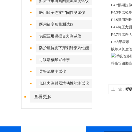
贮尿袋单向阀回流流量测试仪
预期拉伸
F.4.2
医用镊子连接牢固性测试仪
本试验步
F.4.3
阻闭呼吸
F.4.5
医用镊变形量测试仪
将压力测
F.4.6
向试件
F.4.7
(F
供应医用镊捏合力测试仪
结果表示
F.5
防护服抗皮下穿刺针穿刺性能
以每米长度
测试仪
可移动核酸采样亭
呼吸管路顺
导管流量测试仪
低阻力注射器滑动性能测试仪
上一篇：
呼
查看更多