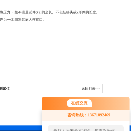
境压力下
按
测量试件
的全长。不包括接头或
形件的长度。
,
44
(F2)
Y
连为一体
阻塞其病人连接口。
,
能测试仪
返回列表>>
在线交流
咨询热线：13671892469