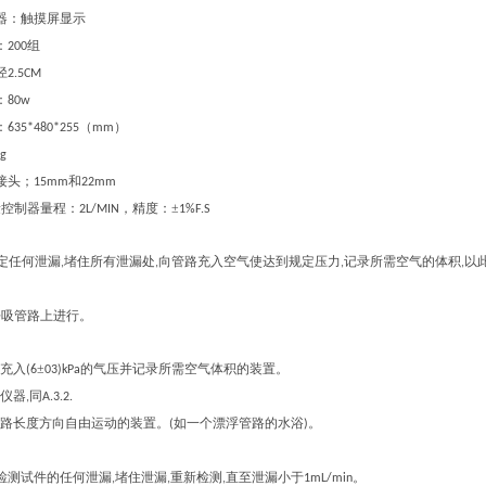
器：触摸屏显示
：
组
200
径
2.5CM
：
80w
：
（
）
635*480*255
mm
kg
接头；
和
15mm
22mm
量控制器量程：
，精度：±
2L/MIN
1%F.S
定任何泄漏
堵住所有泄漏处
向管路充入空气使达到规定压力
记录所需空气的体积
以
,
,
,
,
呼吸管路上进行。
充入
±
的气压并记录所需空气体积的装置。
(6
03)kPa
仪器
同
,
A.3.2.
路长度方向自由运动的装置。
如一个漂浮管路的水浴
。
(
)
检测试件的任何泄漏
堵住泄漏
重新检测
直至泄漏小于
。
,
,
,
1mL/min