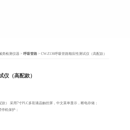
械类检测仪器
>
呼吸管路
> CW-Z136呼吸管路顺应性测试仪（高配款）
试仪（高配款）
款） 采用7寸PLC多彩液晶触控屏，中文菜单显示，断电存储；
警停机保护；