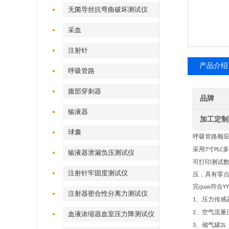
无菌导丝抗弯曲破坏测试仪
采血
注射针
产品介绍
呼吸管路
腹部穿刺器
品牌
输液器
加工定制
球囊
呼吸管路顺
采用
寸
多
7
PLC
输液器泄漏负压测试仪
可打印测试
注射针牢固度测试仪
压，具有零
完quan符合
YY
注射器密合性分离力测试仪
、压力传感
1
、空气流量
2
血液浓缩器血室压力降测试仪
、储气罐
3
2L