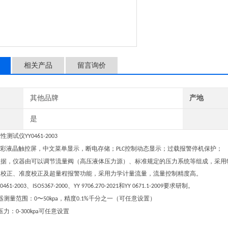
相关产品
留言询价
其他品牌
产地
是
应性测试仪
YY0461-2003
彩液晶触控屏，中文菜单显示，断电存储；
控制动态显示；过载报警停机保护；
PLC
数据，仪器由可以调节流量阀（高压液体压力源）、标准规定的压力系统等组成，采用
点校正、准度校正及超量程报警功能，采用力学计量流量，流量控制精度高。
、
、
和
要求研制。
0461-2003
ISO5367-2000
YY 9706.270-2021
YY 0671.1-2009
器测量范围：
〜
，精度
千分之一（可任意设置）
0
50kpa
0.1%
压力：
可任意设置
0-300kpa