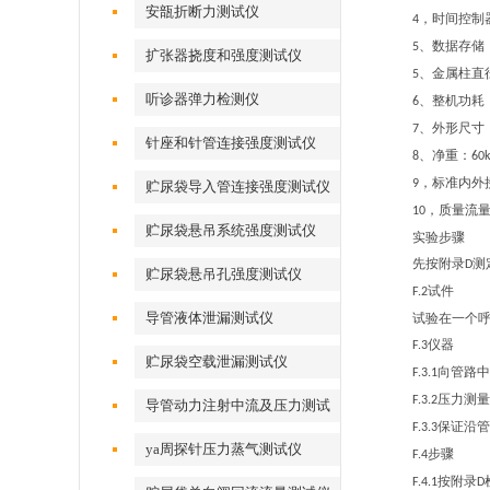
安瓿折断力测试仪
，时间控制
4
、数据存储
5
扩张器挠度和强度测试仪
、金属柱直
5
听诊器弹力检测仪
、整机功耗
6
、外形尺寸
7
针座和针管连接强度测试仪
、净重：
8
60
，标准内外
9
贮尿袋导入管连接强度测试仪
，质量流
10
贮尿袋悬吊系统强度测试仪
实验步骤
先按附录
测
D
贮尿袋悬吊孔强度测试仪
试件
F.2
导管液体泄漏测试仪
试验在一个
仪器
F.3
贮尿袋空载泄漏测试仪
向管路中
F.3.1
压力测量
F.3.2
导管动力注射中流及压力测试
保证沿管
F.3.3
仪
ya周探针压力蒸气测试仪
步骤
F.4
按附录
F.4.1
D