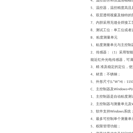
、
温控部分和恒温浴槽槽
4
、
温控器，温控精度高且
5
、
双层透明视窗及独特的
6
、
内胆采用无缝全焊接工
7
、测试工位：单工位或者
8
、粘度测量单元
B
、
粘度测量单元与主控制
1
、
传感器：（
）采用智
2
1
能近红外光电传感器，可
、
精 准及稳定的定位，
3
、
材质：不锈钢；
4
、
外形尺寸
：
5
(L*W*H)
115
、
主控制器及
C
Windows+PL
、主控制器是自动粘度测
1
、主控制器与测量单元及
2
、软件支持
系统
3
Windows
、最多可控制
单
个测量单
4
、权限管理功能；
5