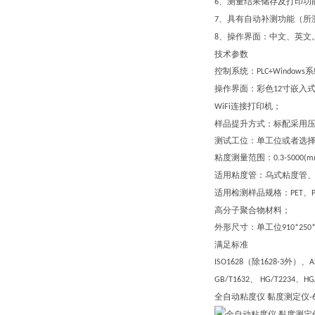
、测量结果储存及打印功
6
、具有自动补测功能（所
7
、操作界面：中文、英文
8
技术参数
控制系统：
系
PLC+Windows
操作界面：彩色
寸嵌入
12
连接打印机；
WiFi
样品提升方式
：
标配
采用
测试工位：单工位或者选
粘度测量范围：
0.3-5000(m
适用粘度管：乌式粘度管、
适用检测样品
规格：
、
PET
高分子聚合物材料；
外形尺寸：单工位
910*250
满足标准
（除
外）、
ISO1628
1628-3
A
、
、
GB/T1632
HG/T2234
HG
全自动粘度仪
黏度测定仪
-