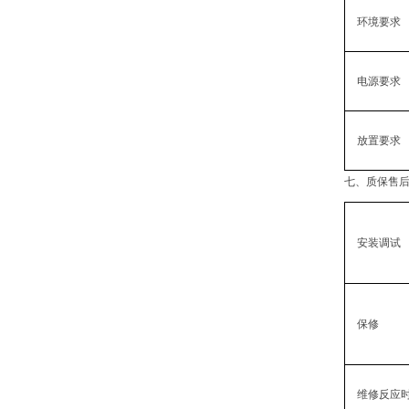
‌环境要求
电源要求
放置要求
七、质保售
安装调试
保修
维修反应