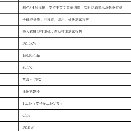
彩色7寸触摸屏，
支持中英文菜单切换、实时动态显示及数据存储
全触控操作，可设置、调用、修改测试程序
嵌入式微型打印机，自动打印测试报告
约1.6KW
1±0.05r/min
±0.1℃
常温～-70℃
压缩机制冷
1 工位（支持多工位定制）
0.1%
约1KW