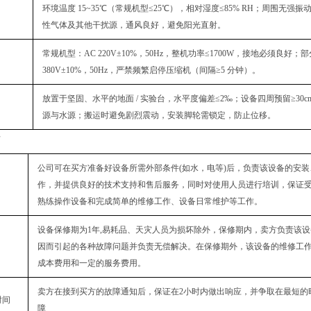
环境温度 15~35℃（常规机型≤25℃），相对湿度≤85% RH；周围无强
性气体及其他干扰源，通风良好，避免阳光直射。
常规机型：AC 220V±10%，50Hz，整机功率≤1700W，接地必须良好
380V±10%，50Hz，严禁频繁启停压缩机（间隔≥5 分钟）。
放置于坚固、水平的地面 / 实验台，水平度偏差≤2‰；设备四周预留≥30c
源与水源；搬运时避免剧烈震动，安装脚轮需锁定，防止位移。
后
公司可在买方准备好设备所需外部条件(如水，电等)后，负责该设备的安
作，并提供良好的技术支持和售后服务，同时对使用人员进行培训，保证
熟练操作设备和完成简单的维修工作、设备日常维护等工作。
设备保修期为1年,易耗品、天灾人员为损坏除外，保修期内，卖方负责该
因而引起的各种故障问题并负责无偿解决。在保修期外，该设备的维修工
成本费用和一定的服务费用。
卖方在接到买方的故障通知后，保证在2小时内做出响应，并争取在最短的
时间
障