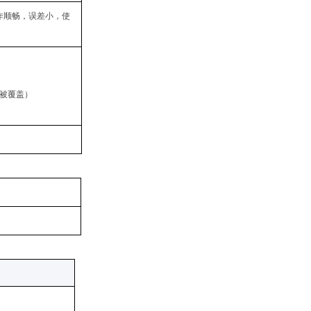
作顺畅，误差小，使
会被覆盖）