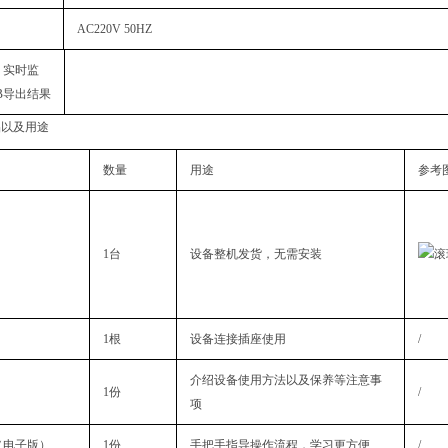
AC220V 50HZ
，实时监
B导出结果
品以及用途
数量
用途
参考
1台
设备整机发货，无需安装
1根
设备连接插座使用
/
介绍设备使用方法以及保养等注意事
1份
/
项
（电子版）
1份
手把手指导操作流程，学习更方便
/