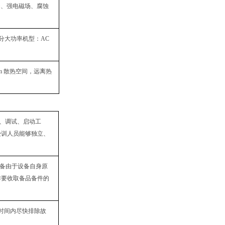
振动、强电磁场、腐蚀
；部分大功率机型：AC
m 散热空间，远离热
装、调试、启动工
受训人员能够独立、
设备由于设备自身原
作要收取备品备件的
时间内尽快排除故