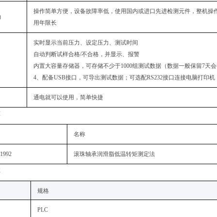
操作简单方便，设备故障率低，使用国内或进口先进检测元件，整机操
力
用年限长
实时显示当前压力、设定压力、测试时间
自动判断试样合格/不合格，并显示、报警
内置大容量存储器，可存储不少于1000组测试数据（数据一般保留7天
4、配备USB接口，可导出测试数据；可选配RS232接口连接电脑打印机
通电就可以使用，简单快捷
准
名称
-1992
滚珠轴承润滑脂低温转矩测定法
数
规格‌
PLC