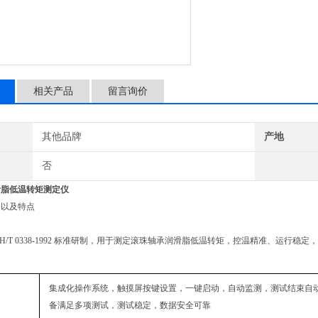
相关产品
留言询价
其他品牌
产地
否
滑脂低温转矩测定仪
绍以及特点
SH/T 0338-1992 标准研制，用于测定滚珠轴承润滑脂低温转矩，控温精准、运行
集成化操作系统，触摸屏按键设置，一键启动，自动监测，测试结束自
备满足多项测试，测试稳定，数据安全可靠