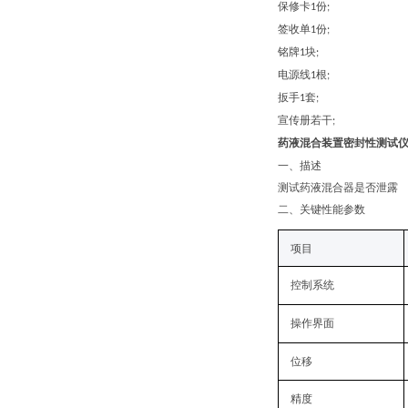
保修卡
份
1
;
签收单
份
1
;
铭牌
块
1
;
电源线
根
1
;
扳手
套
1
;
宣传册若干
;
药液混合装置密封性测试
一、
描述
测试药液混合器是否泄露
二
、关键性能参数
项目
控制系统
操作界面
位移
精度