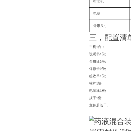
打印机
电源
外形尺寸
三，配置清
主机
台；
1
说明书
份
1
;
合格证
份
1
;
保修卡
份
1
;
签收单
份
1
;
铭牌
块
1
;
电源线
根
1
;
扳手
套
1
;
宣传册若干
;