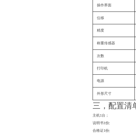
操作界面
位移
精度
称重传感器
次数
打印机
电源
外形尺寸
三，配置清
主机
台；
1
说明书
份
1
;
合格证
份
1
;