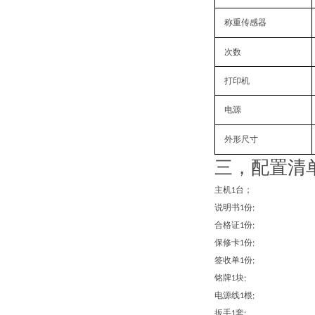
称重传感器
次数
打印机
电源
外形尺寸
三，配置清
主机
台；
1
说明书
份
1
;
合格证
份
1
;
保修卡
份
1
;
签收单
份
1
;
铭牌
块
1
;
电源线
根
1
;
扳手
套
1
;