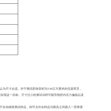
认为尺寸合适。对于测试腔体容积为
立方厘米的仪器而言，
3.44
能实现这一目标。尺寸过小的测试试样可能导致腔内压力偏低以及
便于自动移除测试样品，则可允许在样品与模具之间插入一层厚度