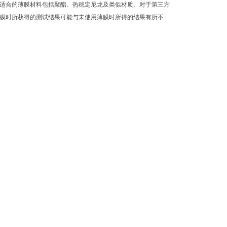
适合的薄膜材料包括聚酯、热稳定尼龙及类似材质。对于第三方
膜时所获得的测试结果可能与未使用薄膜时所得的结果有所不