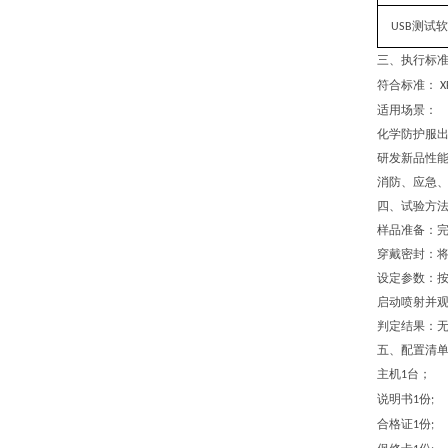
测试软
USB
三、
执行
标
符合标准：
X
适用场景：
化学防护服
研发新品性
消防、应急
四、试验方
样品准备：
穿戴密封：
设定参数：
启动喷射并
判定结果：
五、配置清
主机
台；
1
说明书
份
1
;
合格证
份
1
;