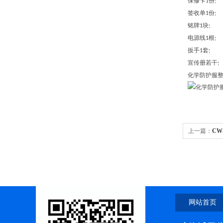
保修卡
份
1
;
签收单
份
1
;
铭牌
块
1
;
电源线
根
1
;
扳手
套
1
;
宣传册若干
;
化学防护服
上一篇：
CW
网站首页