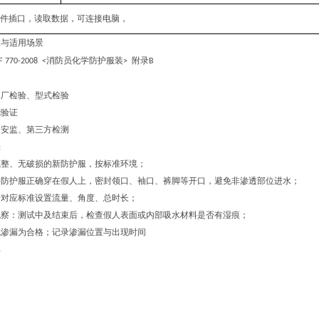
件插口，读取数据，可连接电脑，
准与适用场景
消防员化学防护服装
附录
F 770-2008 <
>
B
出厂检验、型式检验
能验证
、安监、第三方检测
法
完整、无破损的新防护服，按标准环境；
将防护服正确穿在假人上，密封领口、袖口、裤脚等开口，避免非渗透部位进水；
按对应标准设置流量、角度、总时长；
观察：测试中及结束后，检查假人表面或内部吸水材料是否有湿痕；
无渗漏为合格；记录渗漏位置与出现时间
单