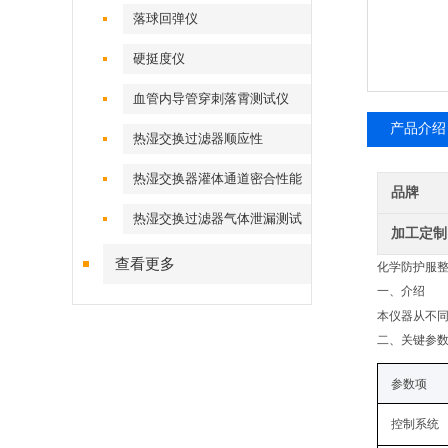
落球回弹仪
硬挺度仪
血管内导管穿刺落霄测试仪
产品介绍
热湿交换过滤器顺应性
热湿交换器灌体通道密合性能
品牌
热湿交换过滤器气体泄漏测试
加工定制
仪
查看更多
化学防护服
一、
介绍
本仪器从不
二、关键
参
参数项
控制系统