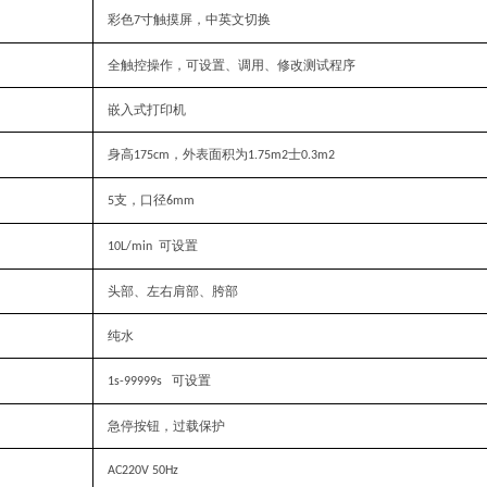
彩色
寸触摸屏，中英文切换
7
全触控操作，可设置、调用、修改测试程序
嵌入式打印机
身高
，外表面积为
士
175cm
1.75m2
0.3m2
支，口径
5
6mm
可设置
10L/min
头部、左右肩部、胯部
纯水
可设置
1s-99999s
急停按钮，过载保护
AC220V 50Hz