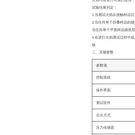
火焰与垂直方向成
度角
25
试验结果判定：
当测试火焰从接触样品位
1.
当任何单个折叠样品的烧
2.
当任何单个平面样品烧焦
在进行火焰测试过程中或
4.
格
二、关键
参数
参数项
控制系统
操作界面
测试软件
点火方式
压力传感器