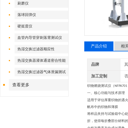
刷磨仪
落球回弹仪
硬挺度仪
血管内导管穿刺落霄测试仪
产品介绍
相
热湿交换过滤器顺应性
热湿交换器灌体通道密合性能
品牌
热湿交换过滤器气体泄漏测试
加工定制
仪
查看更多
织物燃烧测试仪
（
NFPA701
一、核心功能与技术原理
适用于评估厚重织物的
遇
帆布中的织物和薄膜
将样品夹持与试验箱中心
折，使得每折叠部分材料