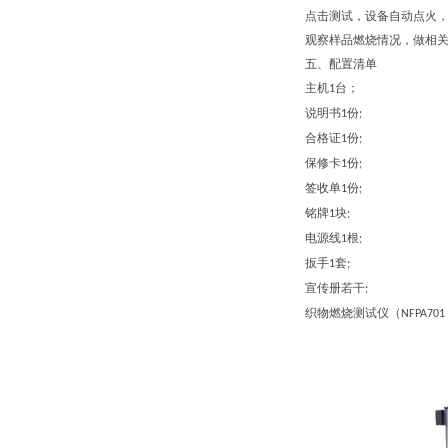
点击测试，设备自动点火
观察样品燃烧情况，做相
五、配置清单
主机
台；
1
说明书
份
1
;
合格证
份
1
;
保修卡
份
1
;
签收单
份
1
;
铭牌
块
1
;
电源线
根
1
;
扳手
套
1
;
宣传册若干
;
织物燃烧测试仪
（
NFPA701