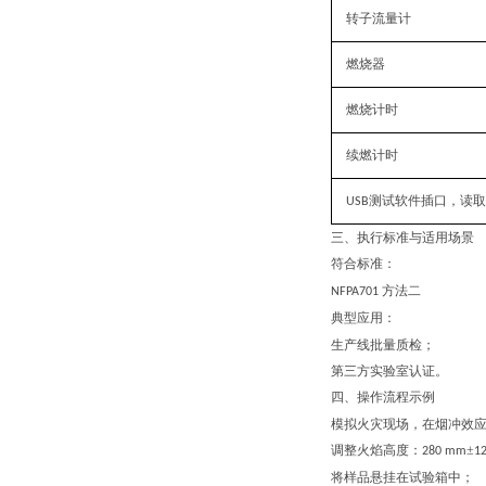
转子流量计
燃烧器
燃烧计时
续燃计时
测试软件插口，读取
USB
三、
执行
标准与适用场景
符合标准：
方法二
NFPA701
典型应用
：
生产线批量质检；
第三方实验室认证。
四、操作流程示例
模拟火灾现场，在烟冲效
调整火焰高度：
±
280 mm
1
将样品悬挂在试验箱中；