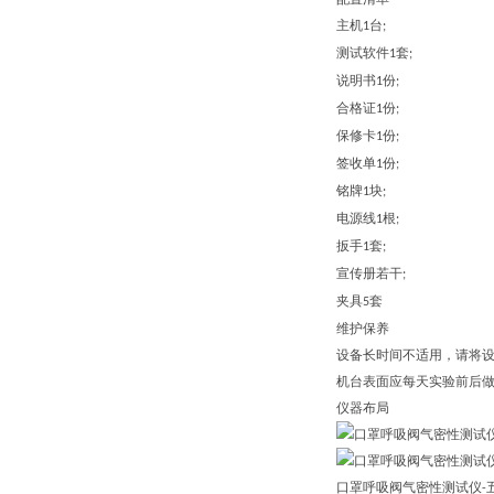
主机
台
1
;
测试软件
套
1
;
说明书
份
1
;
合格证
份
1
;
保修卡
份
1
;
签收单
份
1
;
铭牌
块
1
;
电源线
根
1
;
扳手
套
1
;
宣传册若干
;
夹具
套
5
维护保养
设备长时间不适用，请将
机台表面应每天实验前后
仪器布局
口罩
呼吸阀气密性测试仪
-