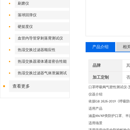
刷磨仪
落球回弹仪
硬挺度仪
血管内导管穿刺落霄测试仪
产品介绍
相
热湿交换过滤器顺应性
热湿交换器灌体通道密合性能
品牌
热湿交换过滤器气体泄漏测试
加工定制
仪
查看更多
口罩
呼吸阀气密性测试仪
-
仪器介绍
依据
《呼吸防
‌GB 2626-20
19
适用产品
涵盖
类防护口罩、半
KN/KP
适用场景