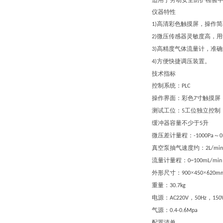
适用于劳动安全防护检验
仪器特性
高清彩色触摸屏，操作简
1)
微压传感器灵敏度高，用
2)
高精度气体流量计，准确
3)
方便快捷调压装置。
4)
技术指标
控制系统：
PLC
操作界面：彩色
寸触摸屏
7
测试工位：
工位独立控制
5
缓冲器容量不少于
升
5
微压差计量程
：
～
-1000Pa
0
真空泵抽气速度约
：
2L/min
流量计量程
：
0~100mL/min
外形尺寸
：
×
×
900
450
620m
重量
：
30
.7
kg
电源
：
，
，
AC220V
50Hz
15
气源
：
0.4-0.6Mpa
配置
清单