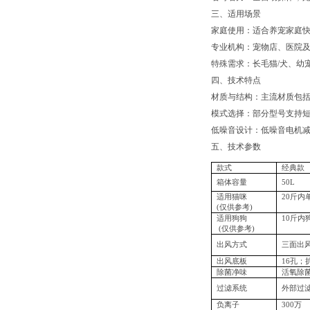
三、适用场景
‌家庭使用‌：适合养宠家
‌专业机构‌：宠物店、医
‌特殊需求‌：长毛猫/犬、
四、技术特点
‌材质与结构‌：主流材质
‌模式选择‌：部分型号支持
‌低噪音设计‌：低噪音电
五、技术参数
款式
经典款
箱体容量
50L
适用猫咪
20斤内
(仅供参考)
适用狗狗
10斤内
(仅供参考)
出风方式
三面出
出风底板
16孔
除菌净味
活氧
过滤系统
外部过
负离子
300