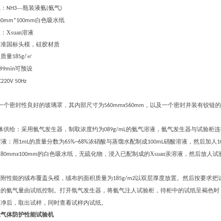
源：
—瓶装液氨
氨气
NH3
(
)
白色吸水纸
80mm*100mm
液：
Xsuan
溶液
标准国标头模，硅胶材质
面质量
㎡
185g/
可预设
-99min
C220V 50Hz
一个密封性良好的玻璃罩，其内部尺寸为
，以及一个密封并装有铰链的
560mmx560mm
中
体供给
：
采用氨气发生器
，
制取浓度约为
的氨气溶液，氨气发生器与试验柜连
089g/mL
溶液
：
用
的质量分数为
浓硝酸
与蒸馏水配制成
硝酸溶液，然后加人
1mL
65%~68%
100mL
1
的白色吸水纸，无
硫化物
，
浸入已配制成的Xsuan汞溶液，然后放人
180mmx100mm
吸附性能的绒布覆盖头模
，
绒布的面积质量为
以双层厚度放置。然后按要求把
185g/m2
内的氨气量由试纸控制。打开氛气发生器
，
将氨气注人试验柜
，
待柜中的试纸呈褐色时
干净后
，
取出试样，同时查看试样内试纸。
性气体防护性能试验机