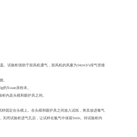
盖。试验柜借助于鼓风机通气，鼓风机的风量为
排气管接
14cm3/s
接。
的Xsuan汞粉末。
0g
试验柜内及头模和眼护具之间。
试样固定在头模上。在头模和眼护具之间放入试纸
，
将其放进毒气
，
关闭试验柜进气孔后
，
让试样在氨气中保留
。待试验柜内
5min