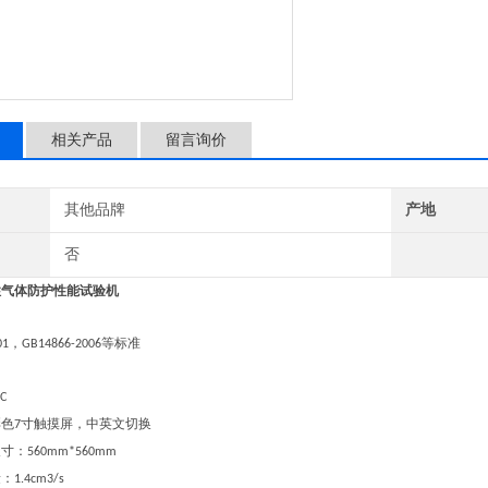
相关产品
留言询价
其他品牌
产地
否
性气体防护性能试验机
，
等标准
01
GB14866-2006
LC
彩色
寸触摸屏，中英文切换
7
尺寸：
560mm*560mm
量：
1.4cm3/s