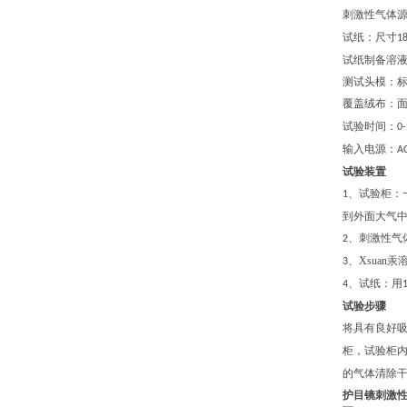
刺激性气体
试纸：尺寸
1
试纸制备溶
测试头模：
覆盖绒布：
试验时间：
0
输入电源：
A
试验装置
、试验柜
：
1
到外面大气
、刺激性气
2
、
Xsuan
汞
3
、试纸
：
用
4
试验步骤
将具有良好
柜
，
试验柜
的气体清除
护目镜刺激