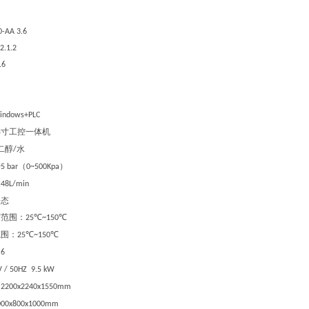
-AA 3.6
2.1.2
.6
indows+PLC
寸工控一体机
5
二醇
水
/
（
）
5 bar
0~500Kpa
约
48L/min
静态
度范围
：
℃
℃
25
~150
范围
：
℃
℃
25
~150
：
6
 / 50HZ 9.5 kW
：
2200x2240x1550mm
000x800x1000mm