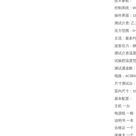
技术参数：
控制系统：
W
操作界面：
1
测试介质
乙
:
压力范围
：
0~
主流
：
最多
波形压力
：
测试介质温
试验腔温度
测试通道数
电路
：
AC380V
尺寸测试台
室内尺寸
：
1
基本配置：
主机
一台
电源线 一根
说明书 一本
合格证 一个
保修卡 一个