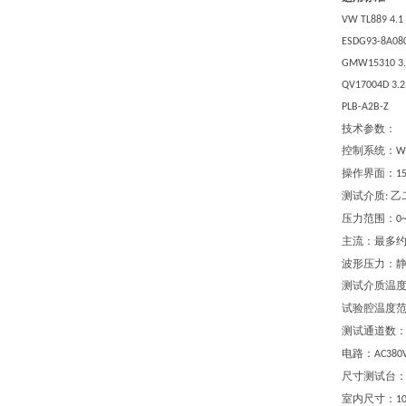
VW
TL889 4.1
ESDG93-8A080
GMW15310 3.
QV17004D 3.2
PLB-A2B-Z
技术参数：
控制系统：
W
操作界面：
1
测试介质
乙
:
压力范围
：
0~
主流
：
最多
波形压力
：
测试介质温
试验腔温度
测试通道数
电路
：
AC380V
尺寸测试台
室内尺寸
：
1