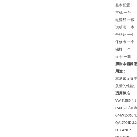
基本配置：
主机
一台
电源线 一根
说明书 一本
合格证 一个
保修卡 一个
铭牌
一个
扳手
一套
膨胀水箱静
用途：
本测试设备
质量的性能
适用标准
VW
TL889 4.1
ESDG93-8A080
GMW15310 3.
QV17004D 3.2
PLB-A2B-Z