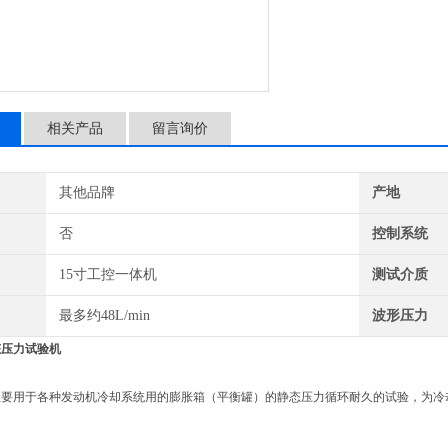
相关产品
留言询价
其他品牌
产地
否
控制系统
15寸工控一体机
测试介质
最多约48L/min
波形压力
态压力试验机
主要用于各种发动机冷却系统用的膨胀箱（平衡罐）的静态压力循环耐久的试验，为冷
。