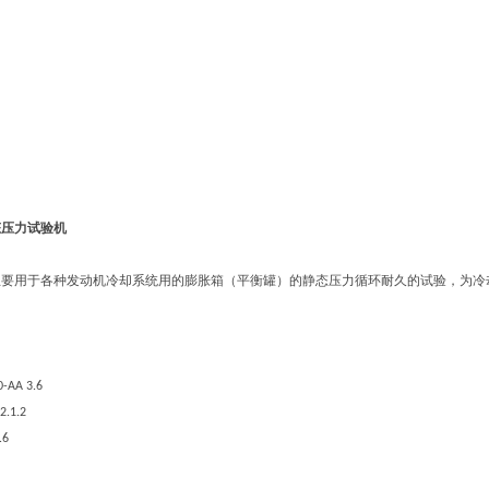
态压力试验机
主要用于各种发动机冷却系统用的膨胀箱（平衡罐）的静态压力循环耐久的试验，为冷
。
-AA 3.6
2.1.2
.6