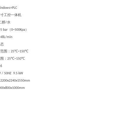
indows+PLC
寸工控一体机
5
二醇
水
/
（
）
5 bar
0~500Kpa
约
48L/min
静态
度范围
：
℃
℃
25
~150
范围
：
℃
℃
25
~150
：
6
 / 50HZ 9.5 kW
：
2200x2240x1550mm
000x800x1000mm