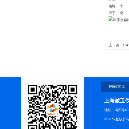
铭牌
一个
扳手
一套
上一篇：
CW
验机
网站首页
上海诚卫
地址：洞厍路60
© 2026 版