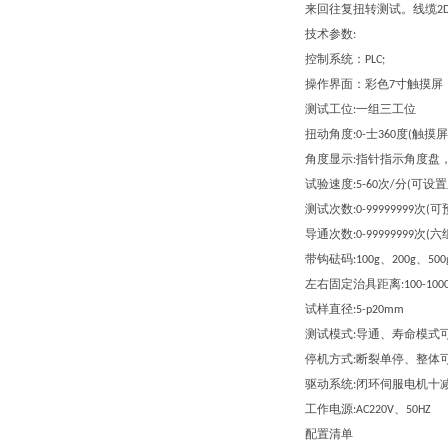
来回往复扭转测试。线缆
2
技术参数
:
控制系统：
PLC;
操作界面：彩色
寸触摸屏
7
测试工位
一组
三工位
:
扭动角度
士
度
触摸屏
:0-
360
(
角度显示
指针指示角度盘
:
试验速度
次
分
可设置
:5-60
/
(
测试次数
次
可
:0-99999999
(
导通次数
次
六
:0-99999999
(
带钩砝码
、
、
:100g
200g
500
左右固定治具距离
:100-10
试样直径
:5-p20mm
测试模式
导通、寿命模式
:
停机方式
断裂单停、整体
:
驱动系统
闭环伺服电机十
:
工作电源
、
:AC220V
50HZ
配置清单