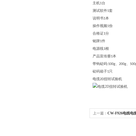
主机
台
1
测试软件
套
1
说明书
本
1
操作视频
份
1
合格证
分
1
铭牌
件
1
电源线
根
1
产品宣传册
本
1
带钩砝码
、
、
:100g
200g
500
砝码箱子
只
1
电缆
扭转试验机
2D
上一篇：
CW-F926电线