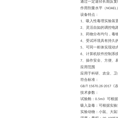
通过一定途径长期反复
作用剂量水平（
NOAEL
设备特点：
、吸入性毒理实验装
1
、灵活自如的调控电
2
、药物分布均匀，毒
3
、受试环境具有持久
4
、可同一柜体实现动
5
、计算机软件控制系
6
、操作安全、方便、
7
应用范围
应用于科研、农业、卫
符合标准：
《
GB/T 15670.26-2017
技术参数：
试验舱：
可根据
0.5m3
吸入染毒：可根据实验
实验动物：小鼠、大鼠