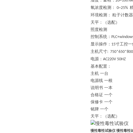
湿度：量程：
20~100%
氧浓度检测：
0~25%
环境检测：
粒子计数器
天平：（选配）
照度检测
控制系统：
PLC+window
显示操作：
寸工控一
15
主机尺寸
: 750*650*8
电源：
AC220V 50HZ
基本配置：
主机 一台
电源线 一根
说明书 一本
合格证 一个
保修卡 一个
铭牌 一个
天平：（选配）
慢性毒性试验仪
慢性毒性