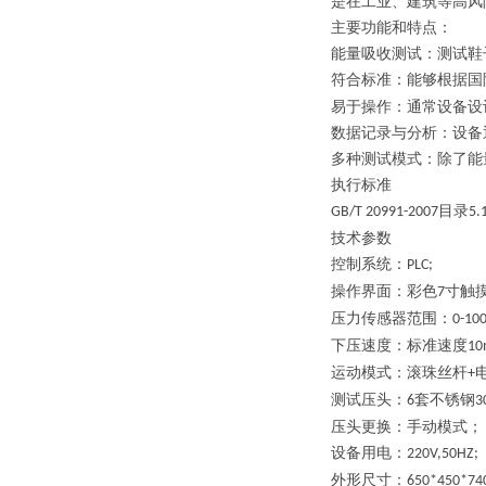
是在工业、建筑等高风
主要功能和特点：
能量吸收测试：测试鞋
符合标准：能够根据国
易于操作：通常设备设
数据记录与分析：设备
多种测试模式：除了能
执行标准
目录
GB/T 20991-2007
5.
技术参数
控制系统：
PLC;
操作界面：彩色
寸触
7
压力传感器范围：
0-10
下压速度：标准速度
10
运动模式：滚珠丝杆
+
测试压头：
套不锈钢
6
3
压头更换：手动模式；
设备用电：
220V,50HZ;
外形尺寸：
650*450*7