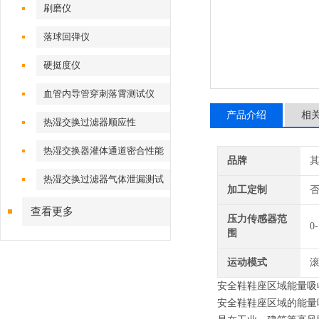
刷磨仪
落球回弹仪
硬挺度仪
血管内导管穿刺落霄测试仪
产品介绍
相
热湿交换过滤器顺应性
热湿交换器灌体通道密合性能
品牌
热湿交换过滤器气体泄漏测试
加工定制
仪
查看更多
压力传感器范
0
围
运动模式
安全鞋
鞋座区域能量吸
安全鞋鞋座区域的能量