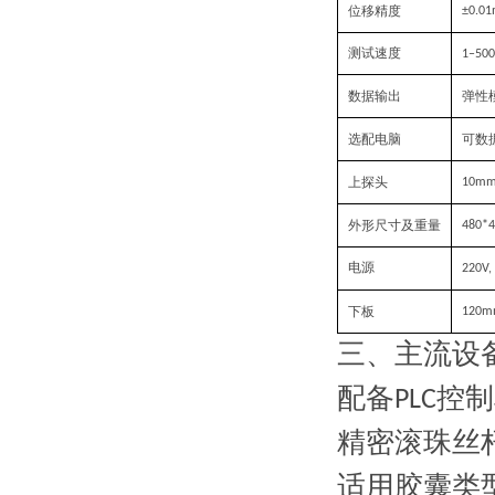
位移精度
±0.0
测试速度
1–50
数据输出
弹性
选配电脑
可
数
上
探头
10m
外形尺寸
及重量
480*
电源
220V,
下板
120
三、主流设
配备
控制
PLC
精密滚珠丝
适用胶囊类