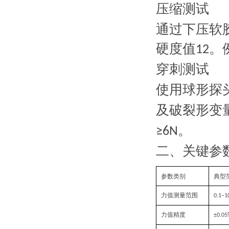
压缩测试
通过下压软
硬度值
。
‌12
穿刺测试
使用球形探
及破裂形变
。
≥6N‌
二、关键参
参数类别
典型
力值测量范围
0.1–1
力值精度
±0.
05