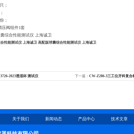
只；
；
份；
调压阀组件
套
1
合性能测试仪 上海诚卫
高配版球囊综合性能测试仪 上海诚卫
13726-2023透湿杯 测试仪
下一篇：
CW-Z286-3三工位牙科
仪
关于我们
新闻动态
产品中心
技术文章
仪器科技有限公司