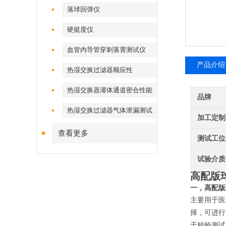
落球回弹仪
硬挺度仪
血管内导管穿刺落霄测试仪
产品介绍
热湿交换过滤器顺应性
热湿交换器灌体通道密合性能
品牌
热湿交换过滤器气体泄漏测试
加工定制
仪
查看更多
测试工位
试验介质
高配版
一，
高配版
主要用于医
择
，可进行
于校验测试