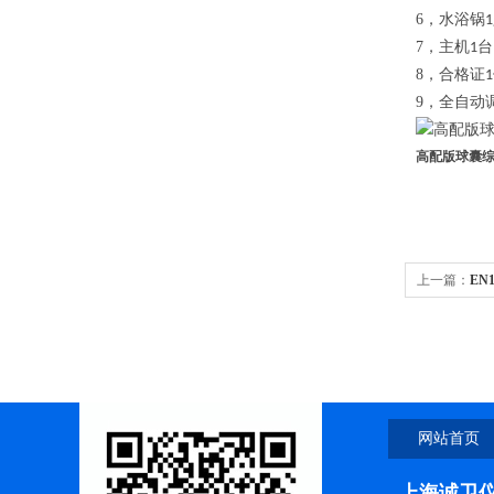
6，水浴锅
1
7，主机
台
1
8，合格证
1
9，全自动
高配版球囊综
上一篇：
EN
网站首页
上海诚卫