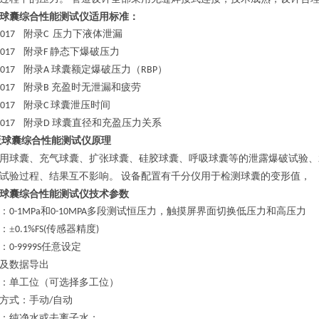
球囊综合性能测试仪
适用标准：
附录
压力下液体泄漏
-2017
C
附录
静态下爆破压力
-2017
F
附录
球囊额定爆破压力（
）
-2017
A
RBP
附录
充盈时无泄漏和疲劳
-2017
B
附录
球囊泄压时间
-2017
C
附录
球囊直径和充盈压力关系
-2017
D
版球囊综合性能测试仪
原理
用球囊、充气球囊、扩张球囊、硅胶球囊、呼吸球囊等的泄露爆破试验、
试验过程、结果互不影响。
设备配置有千分仪用于检测球囊的变形值，
球囊综合性能测试仪
技术参数
：
和
多段测试恒压力，触摸屏界面切换低压力和高压力
0-1MPa
0-10MPA
：±
传感器精度
0.1%FS(
)
：
任意设定
0-9999S
及数据导出
：单工位（可选择多工位）
方式：手动
自动
/
：纯净水或去离子水；