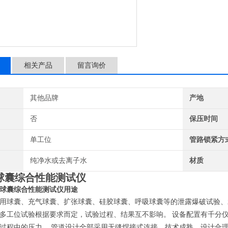
单，外形美
相关产品
留言询价
其他品牌
产地
否
保压时间
单工位
管路锁紧方
纯净水或去离子水
材质
球囊综合性能测试
仪
球囊综合性能测试仪
用途
用球囊、充气球囊、扩张球囊、硅胶球囊、呼吸球囊等的泄露爆破试验、
多工位试验
根据要求而定
，试验过程、结果互不影响。
设备配置有千分
过程中的压力。
管道设计全部采用无缝焊接式连接，技术成熟，设计合