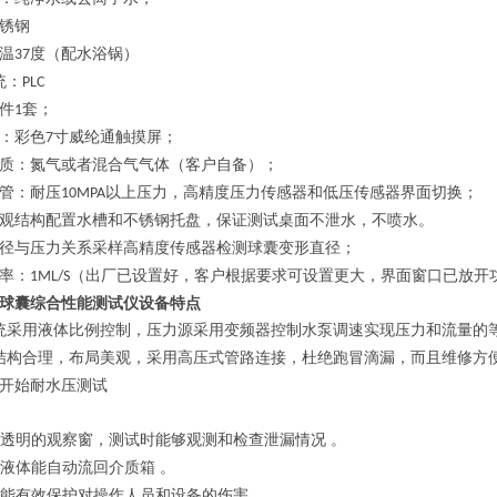
锈钢
温
度（配水浴锅）
37
统：
PLC
件
套；
1
：彩色
寸威纶通触摸屏；
7
质：氮气或者混合气气体（客户自备）；
管：耐压
以上压力，高精度压力传感器和低压传感器界面切换；
10MPA
观结构配置水槽和不锈钢托盘，保证测试桌面不泄水，不喷水。
径与压力关系采样高精度传感器检测球囊变形直径；
率：
（出厂已设置好，客户根据要求可设置更大，界面窗口已放开
1ML/S
球囊综合性能测试仪
设备特点
统采用液体比例控制，压力源采用变频器控制水泵调速实现压力和流量的
结构合理，布局美观，采用高压式管路连接，杜绝跑冒滴漏，而且维修方
开始耐水压测试
透明的观察窗，测试时能够观测和检查泄漏情况 。
液体能自动流回介质箱 。
能有效保护对操作人员和设备的伤害。