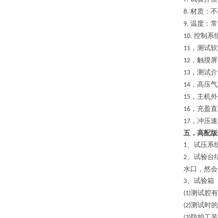
材质：不
8.
温度：常
9.
控制系
10.
，测试软
11
，触摸屏
12
，测试介
13
，高压气
14
，主机外
15
，充盈直
16
，冲压速
17
五，
高配版
试压系
1、
试验台
2、
水口，然会
试验箱
3、
测试腔有
(1)
测试时的
(2)
防护工装
(3)