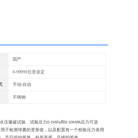
国产
0-9999S任意设定
式
手动/自动
不锈钢
水压爆破试验、试验压力
和
压力可选
0-1MPa
0-10MPA
仪用于检测球囊的变形值，以及配置有一个校验压力表用
理，产品操控简单，外形美观，且维护简单