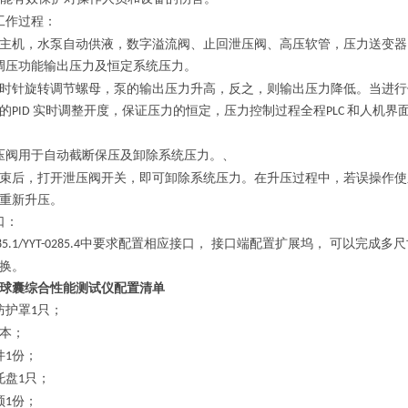
工作过程：
主机，水泵自动供液，数字溢流阀、止回泄压阀、高压软管，压力送变器
调压功能输出压力及恒定系统压力。
时针旋转调节螺母，泵的输出压力升高，反之，则输出压力降低。当进行
的
实时调整开度，保证压力的恒定，压力控制过程全程
和人机界
PID
PLC
压阀用于自动截断保压及卸除系统压力。、
束后，打开泄压阀开关，即可卸除系统压力。在升压过程中，若误操作使
重新升压。
口：
中要求配置相应接口， 接口端配置扩展坞， 可以完成多
85.1/YYT-0285.4
换。
球囊综合性能测试仪
配置清单
防护罩
只；
1
本；
件
份；
1
托盘
只；
1
频
份；
1