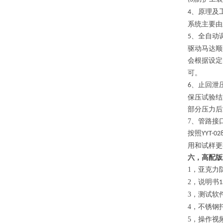
原理及
4、
系统主要由
全自动
5、
驱动马达顺
会根据设定
可。
、止回泄
6
保压试验结
部分压力后
7、管路接
按照
YYT-02
用和试样更
六，
高配版
1，亚克力
2，说明书
1
3，测试软
4，不锈钢
5，操作视