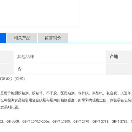
相关产品
留言询价
其他品牌
产地
否
度测试仪（卧式）
仪
是用于检测胶粘剂、胶粘带、不干胶、医用贴剂、保护膜、离型纸、复合膜、人造革
。也可检测食品包装用复合膜层与层间的粘接强度，如果剥离强度过低，则极易在包装
引发系列问题。
、
、
、
、
、
、
、
02
GB 8808
GB/T 1040.3-2006
GB/T 17200
GB/T 2790
GB/T 2791
GB/T 2792