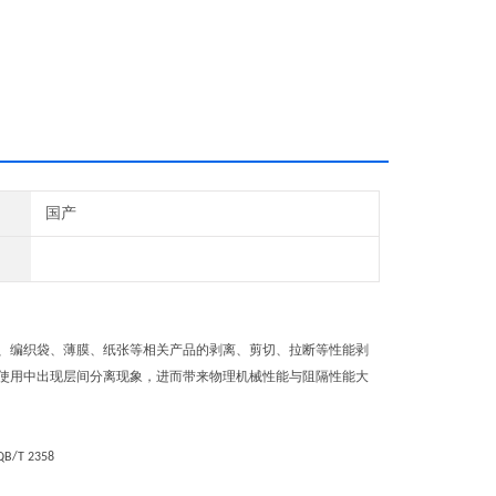
国产
、编织袋、薄膜、纸张等相关产品的剥离、剪切、拉断等性能剥
使用中出现层间分离现象，进而带来物理机械性能与阻隔性能大
QB/T 2358