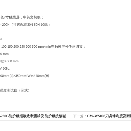
彩色
寸触摸屏，中英文切换；
7
～
（可选配置
）
200N
30N 50N 100N
1N
在触摸屏可任意调节；
0 100 150 200 250 300 500 mm/min
30 mm
行程
0-
500 mm
V 50Hz
1
00mm(L)×3
5
0mm(W)×4
4
0mm(H)
-286G防护服拒液效率测试仪 防护服抗酸碱
下一篇：
CW-WS008刀具锋利度及
定