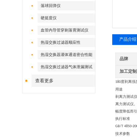
落球回弹仪
硬挺度仪
血管内导管穿刺落霄测试仪
产品介绍
热湿交换过滤器顺应性
热湿交换器灌体通道密合性能
品牌
热湿交换过滤器气体泄漏测试
加工定制
仪
查看更多
度剥离强
180
用途
剥离力测试
离力测试仪
幅度降低而
执行标准
GB/T 4850-20
技术参数