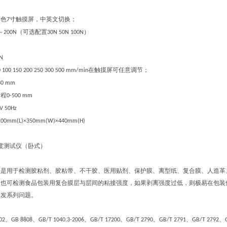
彩色
寸触摸屏，中英文切换；
7
～
（可选配置
）
200N
30N 50N 100N
1N
在触摸屏可任意调节；
0 100 150 200 250 300 500 mm/min
30 mm
行程
0-
500 mm
V 50Hz
1
00mm(L)×3
5
0mm(W)×4
4
0mm(H)
度测试仪（卧式）
仪
是用于检测胶粘剂、胶粘带、不干胶、医用贴剂、保护膜、离型纸、复合膜、人造革
。也可检测食品包装用复合膜层与层间的粘接强度，如果剥离强度过低，则极易在包装
引发系列问题。
、
、
、
、
、
、
、
02
GB 8808
GB/T 1040.3-2006
GB/T 17200
GB/T 2790
GB/T 2791
GB/T 2792