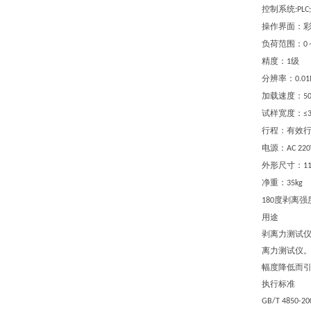
控制系统
:PLC;
操作界面：
负荷范围：
0
精度：
级
1
分辨率：
0.0
加载速度：
5
试样宽度：
≤
行程：
有效
电源：
AC 220
外形尺寸：
1
净重：
35
kg
度剥离强
180
用途
剥离力测试
离力测试仪
幅度降低而
执行标准
GB/T 4850-20