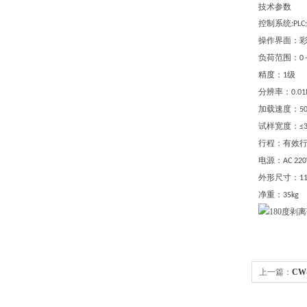
技术参数
控制系统
:PLC;
操作界面：
负荷范围：
0
精度：
级
1
分辨率：
0.0
加载速度：
5
试样宽度：
≤
行程：
有效
电源：
AC 220
外形尺寸：
1
净重：
35
kg
上一篇：
CW
测试仪