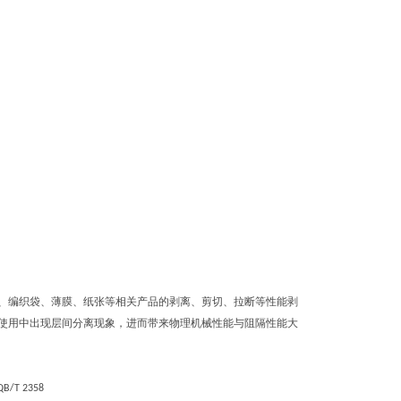
、编织袋、薄膜、纸张等相关产品的剥离、剪切、拉断等性能剥
使用中出现层间分离现象，进而带来物理机械性能与阻隔性能大
QB/T 2358