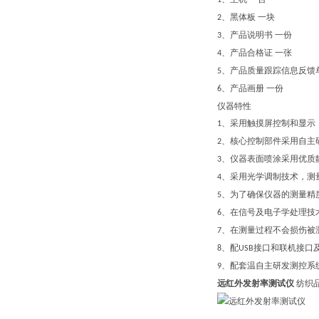
1
、黑体板
一
块
2
、产品说明书
一
份
3
、产品合格证
一
张
4
、产品质量跟踪信息反馈
5
、产品画册 一份
6
仪器特性
、采用触摸屏控制和显示
1
、核心控制部件采用
自主
2
、仪器表面喷涂采用优质
3
、采用光学调制技术，测
4
、为了确保仪器的测量精
5
、在信号及电子学处理技
6
、在测量过程不会损伤被
7
、配
接口和
联机接口
8
USB
、配套温自主研发测控系
9
远红外发射率测试仪
纺织