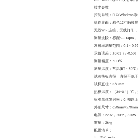
GB/T30127
技术参数
控制系统：
系
PLC+Windows
操作界面：彩色
寸触摸
12
无线
连接，无线打印，
WIFI
测量波段：
标配
～
μ
，
5
14
m
发射率测量范围：
～
0.1
0.9
示值误差：±
（ε
0.0
1
>0.50
测量精度：≤
0.1%
测量温度：常温
～
℃
(RT
50
试验热板直径：直径不低
试样直径：≥
60mm
热板温度：（
±
）℃
，
3
4
0.1
标准黑体发射率：
以
0. 95
外形尺寸：
×
65
0
mm
57
0
mm
电源：
，
，
220V
50Hz
35
0W
重量：
36k
g
配置清单：
、主机
一
台