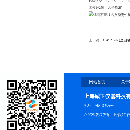
悬挂荷载：
、
、
、
7
10
12
15
煤气管
米，含卡箍
件；
2
2
上一篇：
CW-Z146Q全
检测准确
网站首页
关于
上海诚卫仪器科技
地址：洞厍路603号
© 2026 版权所有：上海诚