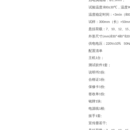
热电偶规格：
；
Ø
1.5mm
试验温度
，温度
:800±30℃
9
温度稳定时间：
（
<3min
80
试样：
（长）
300mm
×50m
悬挂荷载：
、
、
、
7
10
12
15
外形尺寸
(mm)830*480*820
供电电压：
220V±10% 50
配置清单
主机
台；
1
测试软件
套；
1
说明书
份
1
;
合格证
份
1
;
保修卡
份
1
;
签收单
份
1
;
铭牌
块
1
;
电源线
根
1
;
扳手
套
1
;
宣传册若干
;