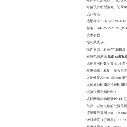
除掉落在热电偶上的已炭
时至试件断裂破坏。记录
设计标准
选配标准：
EN 520:2004+A1
标准：
（
GB/T9775-2025
IS
技术参数
控制系统
:plc;
操作界面：彩色
寸触摸屏
7
双热电偶测温
纸面石膏板
温度和时间数字显示
全自
,
双燃烧器，
标配：喷火头
火焰长度
范
20mm-100mm
火焰施加时间及持燃时间
试验过程自动控制
；
式样断落自动记录燃烧时
气源：试验火焰的气源采
流量调节范围
～
100
1000m
计时精度（分辨率）：
0.1s