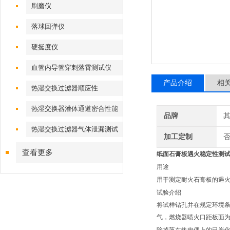
刷磨仪
落球回弹仪
硬挺度仪
血管内导管穿刺落霄测试仪
产品介绍
相
热湿交换过滤器顺应性
热湿交换器灌体通道密合性能
品牌
热湿交换过滤器气体泄漏测试
加工定制
仪
查看更多
纸面石膏板遇火稳定性测
用途
用于测定耐火石膏板的遇
试验介绍
将试样钻孔并在规定环境
气，燃烧器喷火口距板面