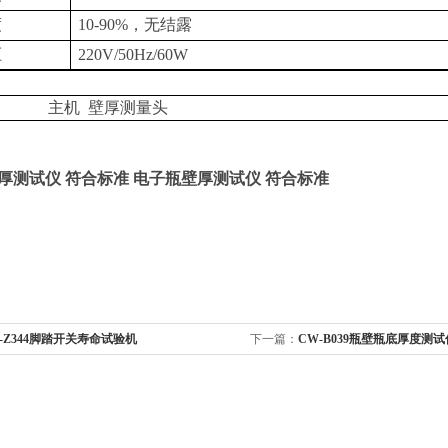
度
10-90%，无结露
压
220V/50Hz/60W
主机
壁厚测量头
厚测试仪 符合标准
电子瓶壁厚测试仪 符合标准
-Z344脚踏开关寿命试验机
下一篇：
CW-B039瓶壁瓶底厚度测