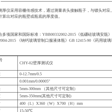
测厚仪采用容栅传感技术，通过测量表头接触瓶子，与镖头对应
计算出对应的瓶壁或瓶底的厚度值。
合多项国家和国际标准：
YBB00332002-2015《低硼硅玻璃安瓿
032004-2015 《钠钙玻璃管制口服液体瓶》GB 12415-90《药
号
CHY-
02
壁厚测
试
仪
程
0-12.7mm/0.5
0.001mm/0.00005″
径
5mm-300mm （其他尺寸可定制）
度
5mm-3
5
0mm(其他尺寸可定制)
寸
400（L）X360（W）X700（H）mm
度
15-50℃