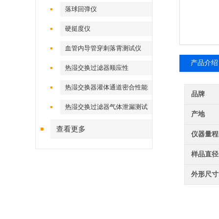
落球回弹仪
硬挺度仪
血管内导管穿刺落霄测试仪
产品介绍
热湿交换过滤器顺应性
热湿交换器灌体通道密合性能
品牌
热湿交换过滤器气体泄漏测试
产地
仪
查看更多
仪器量程
样品直径
外形尺寸