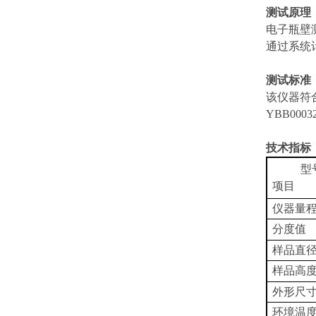
测试原理
电子瓶壁
通过系统
测试标准
该仪器符
YBB00
技术指标
型
项目
仪器量
分度值
样品直
样品高
外形尺
环境温