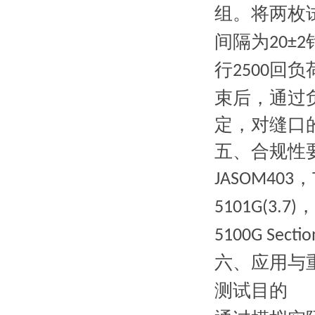
组。将两枚
间隔为
20±2
行
回负
2500
束后，通过
定，对缝口
五、
合规性
，
JASOM403
，
5101G(3.7)
5100G Sectio
六、
应用与
测试目的