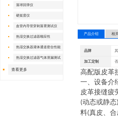
落球回弹仪
硬挺度仪
血管内导管穿刺落霄测试仪
产品介绍
相
热湿交换过滤器顺应性
热湿交换器灌体通道密合性能
品牌
热湿交换过滤器气体泄漏测试
加工定制
仪
查看更多
高配版
皮革
一、设备介
皮革接缝疲
动态或静态
(
料
真皮、合
(