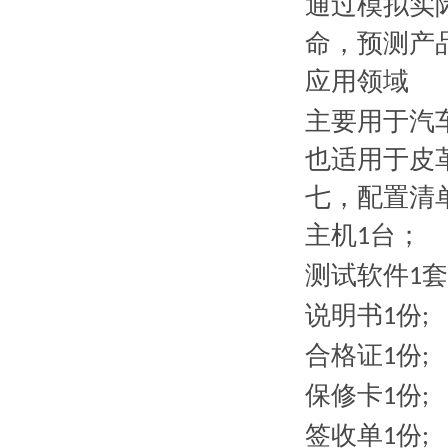
通过模拟实
命，预测产
应用领域
主要用于汽
也适用于皮
七，配置清
主机
台；
1
测试软件
套
1
说明书
份
1
;
合格证
份
1
;
保修卡
份
1
;
签收单
份
1
;