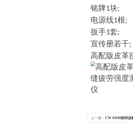
铭牌
块
1
;
电源线
根
1
;
扳手
套
1
;
宣传册若干
;
高配版
皮革
上一篇：
CW-01166纺