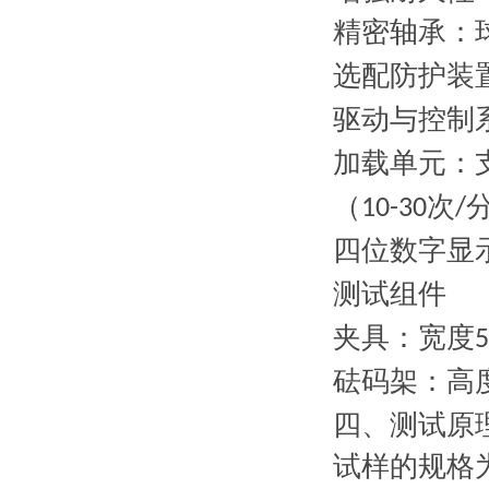
精密轴承
：
选配
防护装
驱动与控制
加载单元
：
（
次
10-30
/
四位数字显
测试组件
夹具
：宽度
砝码架
：高
四、测试原
试样的规格