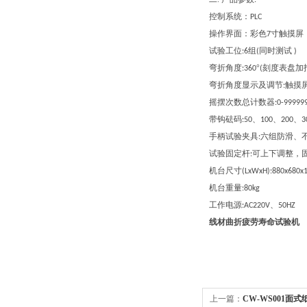
:
控制系统：
PLC
操作界面：彩色
寸触摸屏
7
试验工位
组
同时测试
:6
(
)
弯折角度
°
刻度表盘加
:360
(
弯折角度显示及调节
触摸
:
摇摆次数总计数器
:0-99999
带钩砝码
、
、
、
:50
100
200
3
手柄试验夹具
六组防滑、
:
试验固定杆
可上下调整，
:
机台尺寸
(LxWxH):880x680
机台重量
:80kg
工作电源
、
:AC220V
50HZ
线材曲折疲劳寿命试验机
上一篇：
CW-WS001面