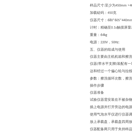
样品尺寸
至少为
×
:
450mm
4
加载砝码：
克
450
仪器尺寸：
680*605*440
m
计时：精确至
触摸屏显
0.1s
重量：
64
kg
电源：
，
220V
50Hz;
五、
仪器的组成与使用
仪器主要由主机机箱和擦
仪器
带水平支脚
装配有一
(
)
达和经过一个偏心轮与拉
参数：擦洗循环次数，擦
操作步骤
仪器准备
试验仪器需安装在不被杂
插上电源并打开旁边的电
使用气泡水平仪进行仪器
放上承载盘，承载盘四周
仪器配备两只用于夹持样