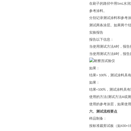
在刷子的路径中用
水润
5mL
参考涂料。
分别记录测试涂料和参考
测试两条涂层。如果两个
实验报告
报告以下信息：
当使用测试方法
时，报告
A
当使用测试方法
时，报告
B
如果：
结果
，测试涂料具
> 100%
如果：
结果
，测试涂料具有
<100%
使用的方法
测试方法
或测
(
A
使用的参考涂层，如果使
六、
测试流程要点
样品制备
：
按标准裁剪试板（如
430×1