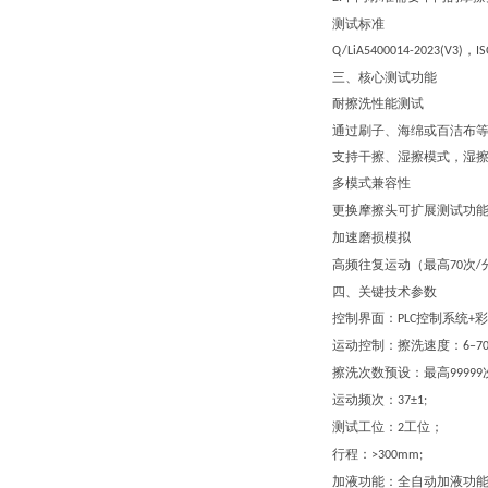
测试标准
，
Q/LiA5400014-2023(V3)
I
三、
核心测试功能
耐擦洗性能测试
通过刷子、海绵或百洁布
支持干擦、湿擦模式，湿
多模式兼容性
更换摩擦头可扩展测试功
加速磨损模拟
高频往复运动（最高
次
70
/
四、
关键技术参数
控制界面：
控制系统
彩
PLC
+
运动控制
：擦洗速度：
6–7
擦洗次数预设：最高
99999
运动频次：
37±1;
测试工位：
工位；
2
行程：
>300mm;
加液功能：全自动加液功