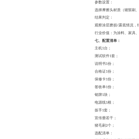
参数设置
：
选择摩擦头材质（猪鬃刷
结果判定
：
观察涂层磨损
露底情况，
/
行业价值
：为涂料、家具
七、配置清单：
主机
台；
1
测试软件
套；
1
说明书
份
；
1
合格证
份
；
1
保修卡
份
；
1
签收单
份
；
1
铭牌
块
；
1
电源线
根
；
1
扳手
套
；
1
宣传册若干
；
猪毛刷
个
；
2
选配清单
：