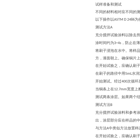
试样准备和测试
不同的材料相对应不同的
以下操作以
为
ASTM D 2486
测试方法
A
充分搅拌试验涂料以除去
涂时间约为
，防止在薄
3~4s
将刷子浸泡在水中。将样
方，漆面朝上。确保铜片
在开始试验之，应确认刷
在刷子的路径中用
水润
5mL
开始测试。经过
次循环
400
当铜条上在
宽度上
12.7mm
测试两条涂层。如果两个
测试方法
B
充分搅拌试验涂料和参考
出，涂层部分应在样品的
与方法
中类似方法放置样
A
在开始试验之，应确认刷