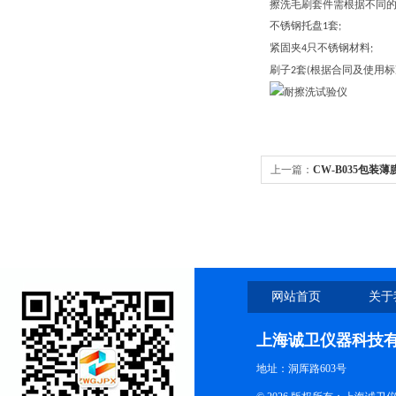
擦洗毛刷套件需根据不同
不锈钢
托盘
套
1
;
紧固夹
只
不锈钢材料
4
;
刷子
套
根据合同及使用标
2
(
上一篇：
CW-B035包装
网站首页
关于
上海诚卫仪器科技
地址：洞厍路603号