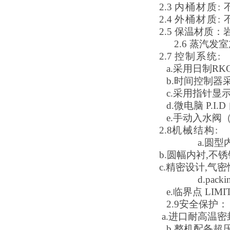
2.3
内桶材质
:
2.4
外桶材质
:
2.
5
保温材质：
2.6
蒸汽发室
2.
7
控制系统
:
a.
采用日制
RK
b.
时间控制器
c.
采用指针显
d.
微电脑
P.I.D
e.
手动入水阀
2.
8
机械结构
:
a.
圆型
b.
圆幅内衬
,
不锈
c.
精密设计
,
气密
d.
packi
e.
临界点
LIMI
2.9安全保护：
a.进口耐高温
b.整机配备