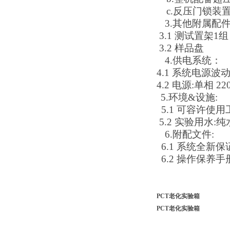
c.反压门锁
3.
其他附属配
3.1
测试置架
1
组
3.2
样品盘
4.
供电系统：
4.1
系统电源波
4.2
电源
:
单相
220
5.
环境
&
设施
:
5.1
可容许使用
5.2
实验用水
:
纯
6.
附配文件
:
6.1
系统全新保
6.2
操作保养手
PCT老化实验箱
PCT老化实验箱