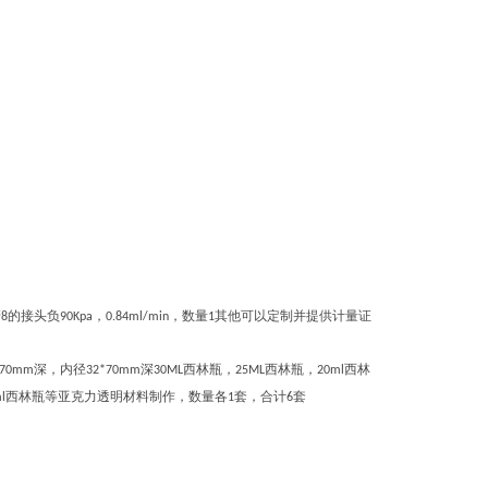
管
的接头负
，
，数量
其他可以定制并提供计量证
8
90Kpa
0.84ml/min
1
深，内径
深
西林瓶，
西林瓶，
西林
*70mm
32*70mm
30ML
25ML
20ml
西林瓶等亚克力透明材料制作，数量各
套，合计
套
l
1
6