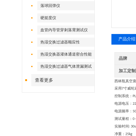
落球回弹仪
硬挺度仪
血管内导管穿刺落霄测试仪
产品介绍
热湿交换过滤器顺应性
热湿交换器灌体通道密合性能
品牌
热湿交换过滤器气体泄漏测试
加工定制
仪
查看更多
西林瓶
真空
采用
寸
威纶
7
控制系统：
P
电源电压：
2
电源频率：
5
测试量程：
0
实验时间
: 30s
净重：
25kg