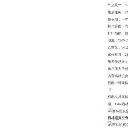
外形尺寸：
5
售后服务：
2
质保期：一
操作界面：
打印功能：
电源：
±
220V
真空泵：
V-I1
试样夹具：
2
压差传感器
负压压力传
内置高精度
标配一种规
书；
标配夹具规
瓶，
西
15ml
西林瓶真空