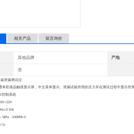
相关产品
留言询价
其他品牌
产地
否
衰减泄漏测试仪
通
单彩液晶触摸显示屏，中文菜单显示。泄漏试验所用的压力并在测试过程中显示所
控制系统
LC
±
20V
22V
±
0Hz
0.5Hz
～
5kPa -100KPA-0
±
1s