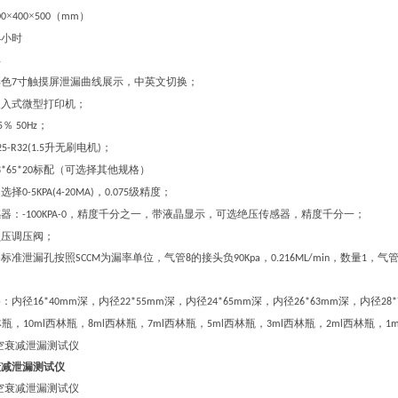
×
×
（
）
00
400
500
mm
小时
4
年
彩色
寸触摸屏泄漏曲线展示，中英文切换；
7
嵌入式微型打印机；
％
；
5
50Hz
升无刷电机
；
25-R32(1.5
)
标配（可选择其他规格）
8*65*20
：选择
，
级精度；
0-5KPA(4-20MA)
0.075
感器：
，精度千分之一，带液晶显示，可选绝压传感器，精度千分一；
-100KPA-0
负压调压阀；
格标准泄漏孔按照
为漏率单位，气管
的接头负
，
，数量
，气
SCCM
8
90Kpa
0.216ML/min
1
格：内径
深，内径
深，内径
深，内径
深，内径
16*40mm
22*55mm
24*65mm
26*63mm
28
林瓶，
西林瓶，
西林瓶，
西林瓶，
西林瓶，
西林瓶，
西林瓶，
10ml
8ml
7ml
5ml
3ml
2ml
1m
衰减泄漏测试仪