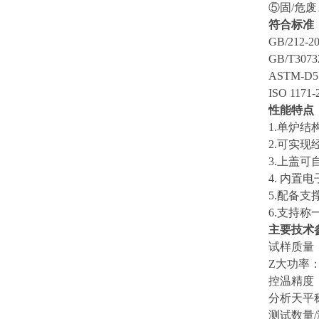
⑤固/危
符合标准
GB/21
GB/T3
ASTM-
ISO 1
性能特点
1.单炉
2.可实
3.上盖
4. 内
5.配备
6.支持
主要技术
试样质量
Z大功率
控温精度
分析天平
测试数量