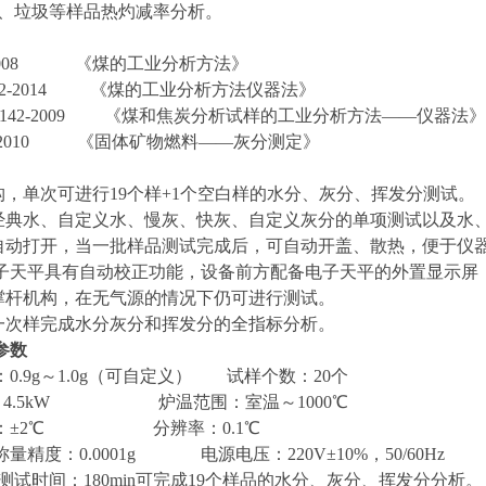
废、垃圾等样品热灼减率分析。
2-2008 《煤的工业分析方法》
0732-2014 《煤的工业分析方法仪器法》
D5142-2009 《煤和焦炭分析试样的工业分析方法——仪器法》
171-2010 《固体矿物燃料——灰分测定》
结构，单次可进行19个样+1个空白样的水分、灰分、挥发分测试。
现经典水、自定义水、慢灰、快灰、自定义灰分的单项测试以及水
可自动打开，当一批样品测试完成后，可自动开盖、散热，便于仪
置电子天平具有自动校正功能，设备前方配备电子天平的外置显示屏
支撑杆机构，在无气源的情况下仍可进行测试。
称一次样完成水分灰分和挥发分的全指标分析
。
参数
：
0.9g～1.0g（可自定义） 试样个数：20个
：4.5kW 炉温范围：室温～1000℃
：
±2℃ 分辨率：0.1℃
称量精度：
0.0001g 电源电压：220V±10%，50/60Hz
/测试时间：180min可完成19个样品的水分、灰分、挥发分分析。