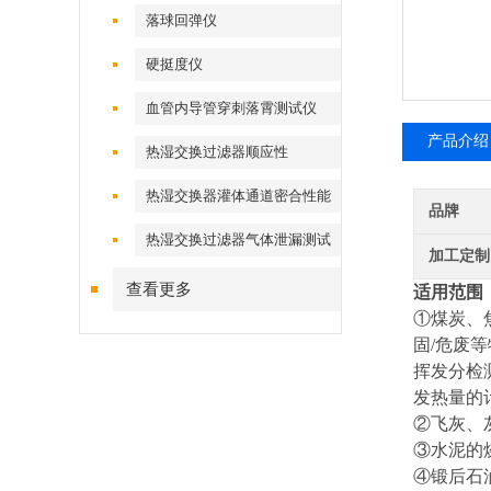
落球回弹仪
硬挺度仪
血管内导管穿刺落霄测试仪
产品介绍
热湿交换过滤器顺应性
热湿交换器灌体通道密合性能
品牌
热湿交换过滤器气体泄漏测试
加工定制
仪
查看更多
适用范围
①煤炭、
固
/危废
挥发分检
发热量的
②飞灰、
③水泥的
④锻后石