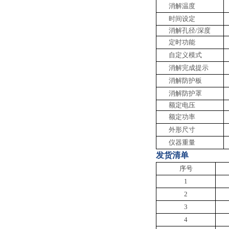
消解温度
时间设定
消解孔径
/深度
定时功能
自定义模式
消解完成提示
消解防护板
消解防护罩
额定电压
额定功率
外形尺寸
仪器重量
发货清单
序号
1
2
3
4